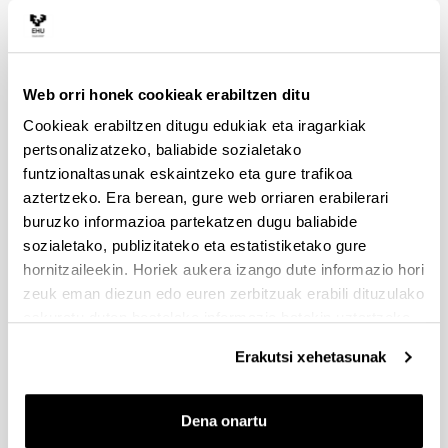
Web orri honek cookieak erabiltzen ditu
Cookieak erabiltzen ditugu edukiak eta iragarkiak
pertsonalizatzeko, baliabide sozialetako
funtzionaltasunak eskaintzeko eta gure trafikoa
aztertzeko. Era berean, gure web orriaren erabilerari
buruzko informazioa partekatzen dugu baliabide
Prestakuntza-proposamenak
sozialetako, publizitateko eta estatistiketako gure
hornitzaileekin. Horiek aukera izango dute informazio hori
zeuk eman diezun edo euren zerbitzuak erabili dituzulako
eskuratu duten bestelako informazio batekin uztartzeko.
Erakutsi xehetasunak
Dena onartu