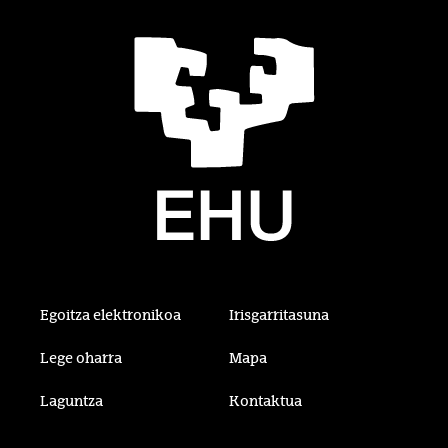
Egoitza elektronikoa
Irisgarritasuna
Lege oharra
Mapa
Laguntza
Kontaktua