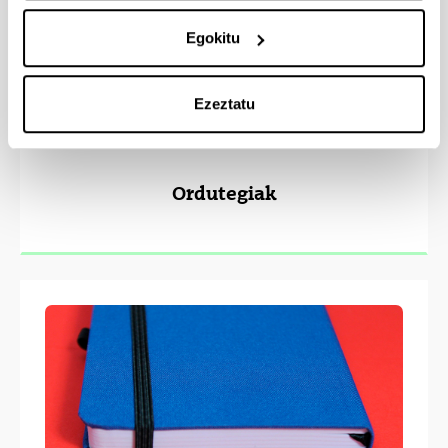
Egokitu
Ezeztatu
Ordutegiak