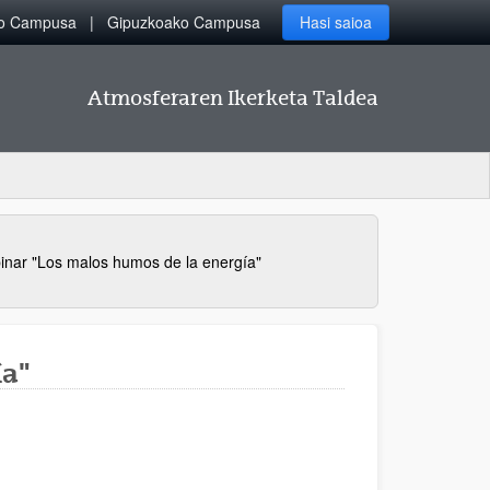
ko Campusa
Gipuzkoako Campusa
Hasi saioa
Atmosferaren Ikerketa Taldea
nar "Los malos humos de la energía"
ía"
)
balduko du)
o bat zabalduko du)
- (Beste leiho bat zabalduko du)
te leiho bat zabalduko du)