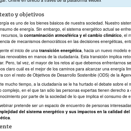
exto y objetivos
ergía es uno de los bienes básicos de nuestra sociedad. Nuestro sis
onsumo de energía. Sin embargo, el sistema energético actual se enfr
 recursos, la
contaminación atmosférica y el cambio climático
, el 
sencia de mecanismos democráticos en las decisiones energéticas, entr
gente el inicio de una
transición energética
, hacia un nuevo modelo en
ías renovables en manos de la ciudadanía. Esta transición implica reto
ar. Pero, tal vez, el mayor de los retos al que debemos enfrentarnos se
os claro cuál es el mejor de los caminos para alcanzar una energía li
va con el resto de Objetivos de Desarrollo Sostenible (ODS) de la Age
te mucho tiempo, a la ciudadanía se le ha hurtado el debate sobre el 
o complejo, en el que tan sólo las personas expertas tienen derecho a 
nocimiento por parte de la sociedad de lo que implica el consumo de 
webinar pretende ser un espacio de encuentro de personas interesada
plejidad del sistema energético y sus impactos en la calidad del 
ética
.
ente