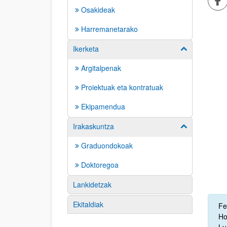
Osakideak
Harremanetarako
Ikerketa
Erakutsi/izkut
Argitalpenak
Proiektuak eta kontratuak
Ekipamendua
Irakaskuntza
Erakutsi/izkut
Graduondokoak
Doktoregoa
Lankidetzak
Des
Ekitaldiak
Fe
Ho
Lu