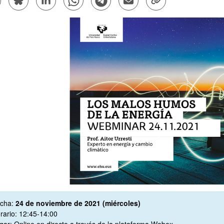
atu azpiorriak
atu azpiorriak
kribapena
cha:
24 de noviembre de 2021 (miércoles)
rario: 12:45-14:00
gar: Online en directo a través de la plataforma Webex