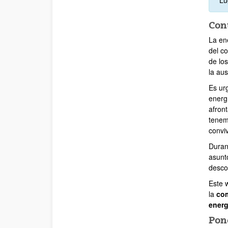
Cont
La en
del c
de los
la au
Es ur
energ
afront
tenem
convi
Duran
asunt
desco
Este 
la
com
energ
Pon