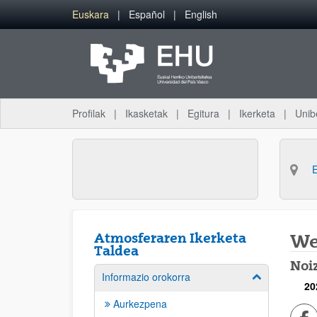
Eduki nagusira joan
Euskara
Español
English
Profilak
Ikasketak
Egitura
Ikerketa
Unib
Atmosferaren Ikerketa
We
Taldea
Noi
Informazio orokorra
Erakutsi/izkut
20
Aurkezpena
Fa