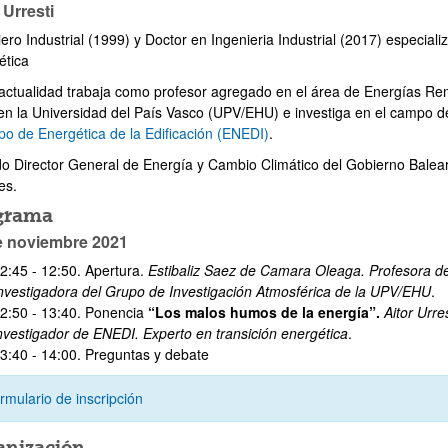
 Urresti
ero Industrial (1999) y Doctor en Ingenieria Industrial (2017) especial
ética
 actualidad trabaja como profesor agregado en el área de Energías Re
 en la Universidad del País Vasco (UPV/EHU) e investiga en el campo 
po de Energética de la Edificación (ENEDI)
.
do Director General de Energía y Cambio Climático del Gobierno Balea
es.
grama
e noviembre 2021
2:45 - 12:50. Apertura.
Estibaliz Saez de Camara Oleaga. Profesora d
nvestigadora del Grupo de Investigación Atmosférica de la UPV/EHU
.
2:50 - 13:40. Ponencia
“Los malos humos de la energía”.
Aitor Urr
nvestigador de ENEDI. Experto en transición energética
.
3:40 - 14:00. Preguntas y debate
rmulario de inscripción
anización