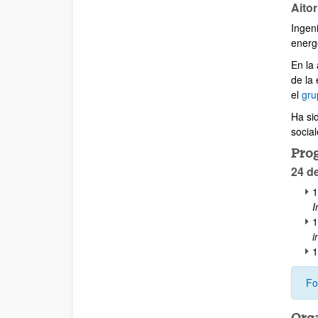
Aitor
Ingeni
energ
En la
de la
el
gru
Ha si
social
Pro
24 d
1
I
1
i
1
Fo
Org