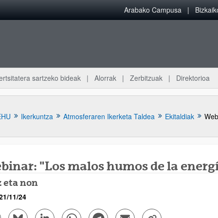
Arabako Campusa
Bizkai
ertsitatera sartzeko bideak
Alorrak
Zerbitzuak
Direktorioa
EHU
Ikerkuntza
Atmosferaren Ikerketa Taldea
Ekitaldiak
Webi
binar: "Los malos humos de la energ
z eta non
atu azpiorriak
21/11/24
cebook bidez partekatu - (Beste leiho bat zabalduko du)
Bluesky bidez partekatu - (Beste leiho bat zabalduko du)
Linkedin bidez partekatu - (Beste leiho bat zabalduko du
Whatsapp bidez partekatu - (Beste leiho bat za
Telegram bidez partekatu - (Beste leih
Bidali mezu elektroniko bidez 
Esteka kopiatu - (Bes