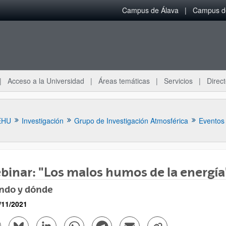
Campus de Álava
Campus de
Acceso a la Universidad
Áreas temáticas
Servicios
Direct
EHU
Investigación
Grupo de Investigación Atmosférica
Eventos
inar: "Los malos humos de la energía
ndo y dónde
ar subpáginas
/11/2021
mpartir en Facebook - (Abre una nueva ventana)
Compartir en Bluesky - (Abre una nueva ventana)
Compartir en Linkedin - (Abre una nueva ventana)
Compartir en Whatsapp - (Abre una nueva vent
Compartir en Telegram - (Abre una nu
Enviar por correo electrónico
Copiar enlace - (Abr