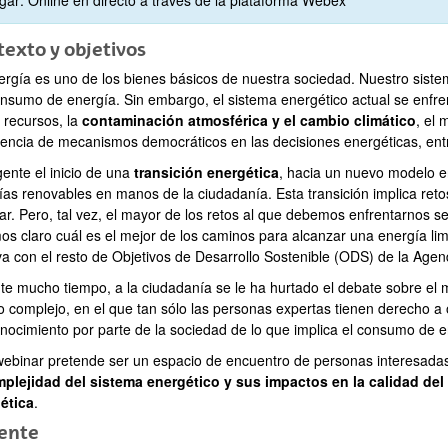
exto y objetivos
ergía es uno de los bienes básicos de nuestra sociedad. Nuestro sis
onsumo de energía. Sin embargo, el sistema energético actual se enfr
 recursos, la
contaminación atmosférica y el cambio climático
, el 
sencia de mecanismos democráticos en las decisiones energéticas, entr
gente el inicio de una
transición energética
, hacia un nuevo modelo en
ías renovables en manos de la ciudadanía. Esta transición implica reto
ar. Pero, tal vez, el mayor de los retos al que debemos enfrentarnos se
os claro cuál es el mejor de los caminos para alcanzar una energía li
va con el resto de Objetivos de Desarrollo Sostenible (ODS) de la Age
te mucho tiempo, a la ciudadanía se le ha hurtado el debate sobre el 
o complejo, en el que tan sólo las personas expertas tienen derecho a 
nocimiento por parte de la sociedad de lo que implica el consumo de 
webinar pretende ser un espacio de encuentro de personas interesada
plejidad del sistema energético y sus impactos en la calidad del 
ética
.
ente