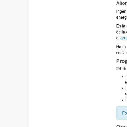
Aitor
Ingeni
energ
En la
de la
el
gru
Ha si
social
Pro
24 d
1
I
1
i
1
Fo
Org