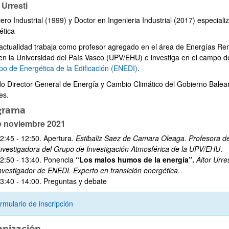
 Urresti
ero Industrial (1999) y Doctor en Ingenieria Industrial (2017) especial
ética
 actualidad trabaja como profesor agregado en el área de Energías Re
 en la Universidad del País Vasco (UPV/EHU) e investiga en el campo 
po de Energética de la Edificación (ENEDI)
.
do Director General de Energía y Cambio Climático del Gobierno Balea
es.
grama
e noviembre 2021
2:45 - 12:50. Apertura.
Estibaliz Saez de Camara Oleaga. Profesora d
nvestigadora del Grupo de Investigación Atmosférica de la UPV/EHU
.
2:50 - 13:40. Ponencia
“Los malos humos de la energía”.
Aitor Urr
nvestigador de ENEDI. Experto en transición energética
.
3:40 - 14:00. Preguntas y debate
rmulario de inscripción
anización