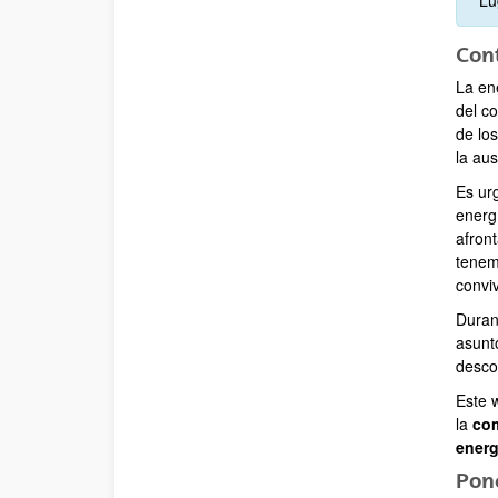
Cont
La en
del c
de los
la au
Es ur
energ
afront
tenem
convi
Duran
asunt
desco
Este 
la
com
energ
Pon