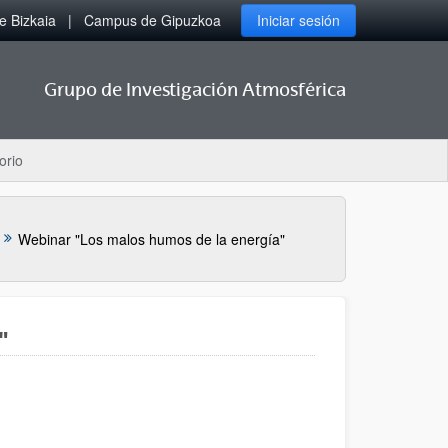
 Bizkaia
Campus de Gipuzkoa
Iniciar sesión
Grupo de Investigación Atmosférica
orio
Webinar "Los malos humos de la energía"
"
ana)
eva ventana)
 - (Abre una nueva ventana)
e una nueva ventana)