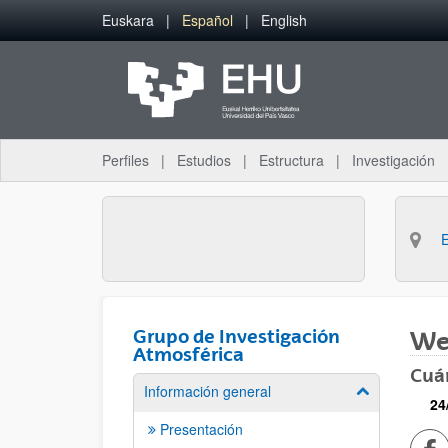
Saltar al contenido principal
Euskara
Español
English
Perfiles
Estudios
Estructura
Investigación
Grupo de Investigación
Web
Atmosférica
Cuá
Información general
Mostrar/ocult
24
Presentación
Co