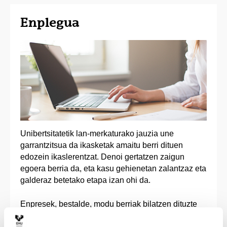
Enplegua
Unibertsitatetik lan-merkaturako jauzia une
garrantzitsua da ikasketak amaitu berri dituen
edozein ikaslerentzat. Denoi gertatzen zaigun
egoera berria da, eta kasu gehienetan zalantzaz eta
galderaz betetako etapa izan ohi da.
Enpresek, bestalde, modu berriak bilatzen dituzte
etengabe, unibertsitatean ikasitakoa praktikan