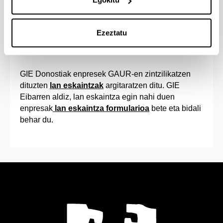
GIE-Donostiako ikasleentzat inprimakia
Ezeztatu
Lan Eskaintzak (Enpresak)
GIE Donostiak enpresek GAUR-en zintzilikatzen
dituzten
lan eskaintzak
argitaratzen ditu. GIE
Eibarren aldiz, lan eskaintza egin nahi duen
enpresak
lan eskaintza formularioa
bete eta bidali
behar du.