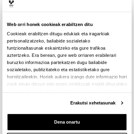
Liburuxka
(Beste leiho bat zabalduko du)
Web orri honek cookieak erabiltzen ditu
Cookieak erabiltzen ditugu edukiak eta iragarkiak
pertsonalizatzeko, baliabide sozialetako
funtzionaltasunak eskaintzeko eta gure trafikoa
aztertzeko. Era berean, gure web orriaren erabilerari
buruzko informazioa partekatzen dugu baliabide
sozialetako, publizitateko eta estatistiketako gure
hornitzaileekin. Horiek aukera izango dute informazio hori
zeuk eman diezun edo euren zerbitzuak erabili dituzulako
eskuratu duten bestelako informazio batekin uztartzeko.
Erakutsi xehetasunak
Dena onartu