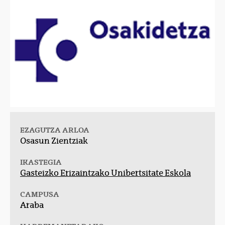
EZAGUTZA ARLOA
Osasun Zientziak
IKASTEGIA
Gasteizko Erizaintzako Unibertsitate Eskola
CAMPUSA
Araba