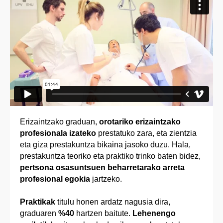
Erizaintzako graduan,
orotariko erizaintzako
profesionala izateko
prestatuko zara, eta zientzia
eta giza prestakuntza bikaina jasoko duzu. Hala,
prestakuntza teoriko eta praktiko trinko baten bidez,
pertsona osasuntsuen beharretarako arreta
profesional egokia
jartzeko.
Praktikak
titulu honen ardatz nagusia dira,
graduaren
%40
hartzen baitute.
Lehenengo