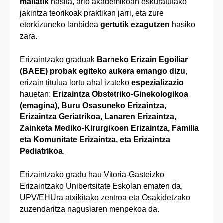
mailatik
hasita, arlo akademikoan eskuratutako
jakintza teorikoak praktikan jarri, eta zure
etorkizuneko lanbidea
gertutik ezagutzen
hasiko
zara.
Erizaintzako graduak
Barneko Erizain Egoiliar
(BAEE) probak egiteko aukera emango dizu
,
erizain titulua lortu ahal izateko
espezializazio
hauetan:
Erizaintza Obstetriko-Ginekologikoa
(emagina), Buru Osasuneko Erizaintza,
Erizaintza Geriatrikoa, Lanaren Erizaintza,
Zainketa Mediko-Kirurgikoen Erizaintza, Familia
eta Komunitate Erizaintza, eta Erizaintza
Pediatrikoa
.
Erizaintzako gradu hau Vitoria-Gasteizko
Erizaintzako Unibertsitate Eskolan ematen da,
UPV/EHUra atxikitako zentroa eta Osakidetzako
zuzendaritza nagusiaren menpekoa da.