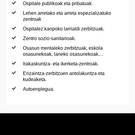
Ospitale publikoak eta pribatuak.
Lehen arretako eta arreta espezializatuko
zentroak
Ospitalez kanpoko larrialdi zerbitzuak.
Zentro sozio-sanitarioak.
Osasun mentaleko zerbitzuak, eskola
osasunekoak, laneko osasunekoak…
Irakaskuntza- eta ikerketa-zentroak.
Erizaintza-zerbitzuen antolakuntza eta
kudeaketa.
Autoenplegua.