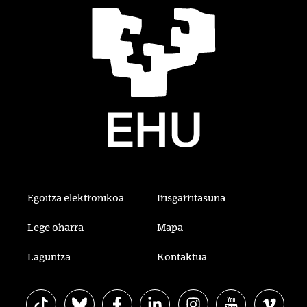
Egoitza elektronikoa
Irisgarritasuna
Lege oharra
Mapa
Laguntza
Kontaktua