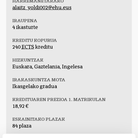
HARREMANETARAKO
alaitz_yoldi002@ehu.eus
IRAUPENA
4 ikasturte
KREDITU KOPURUA
240
ECTS
kreditu
HIZKUNTZAK
Euskara, Gaztelania, Ingelesa
IRAKASKUNTZA MOTA
Ikasgelako gradua
KREDITUAREN PREZIOA 1. MATRIKULAN
18,92 €
ESKAINITAKO PLAZAK
84 plaza