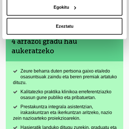
Egokitu
Ezeztatu
4 arrazoi gradu hau
aukeratzeko
Zeure beharra duten pertsona gaixo eta/edo
osasuntsuak zaindu eta beren premiak artatuko
dituzu.
Kalitatezko praktika klinikoa erreferentziazko
osasun gune publiko eta pribatuetan.
Prestakuntza integrala asistentzian,
irakaskuntzan eta ikerkuntzan aritzeko, nazio
zein nazioarteko proiekzioarekin.
Hasieratik landuko ditugu zurekin, graduatu eta