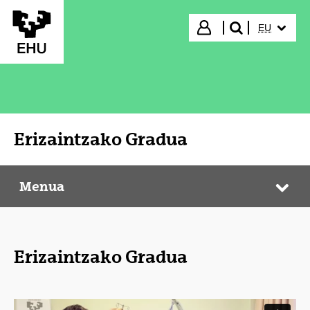
Eduki nagusira joan
HIZKUNTZ
Hasi saioa
EU
bilatu"
Erizaintzako Gradua
Menua
Erizaintzako Gradua
Web
Erizaintzako Gradua