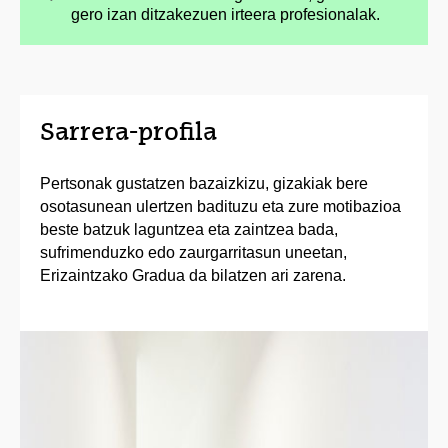
gero izan ditzakezuen irteera profesionalak.
Sarrera-profila
Pertsonak gustatzen bazaizkizu, gizakiak bere
osotasunean ulertzen badituzu eta zure motibazioa
beste batzuk laguntzea eta zaintzea bada,
sufrimenduzko edo zaurgarritasun uneetan,
Erizaintzako Gradua da bilatzen ari zarena.