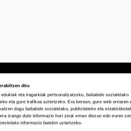
rabiltzen ditu
 edukiak eta iragarkiak pertsonalizatzeko, baliabide sozialetako
Egoitza elektronikoa
Irisgarritasuna
Lege
eko eta gure trafikoa aztertzeko. Era berean, gure web orriaren e
atzen dugu baliabide sozialetako, publizitateko eta estatistiketa
kera izango dute informazio hori zeuk eman diezun edo euren zerb
EHU Tiktok-en
EHU Bluesky-n
EHU Fa
bestelako informazio batekin uztartzeko.