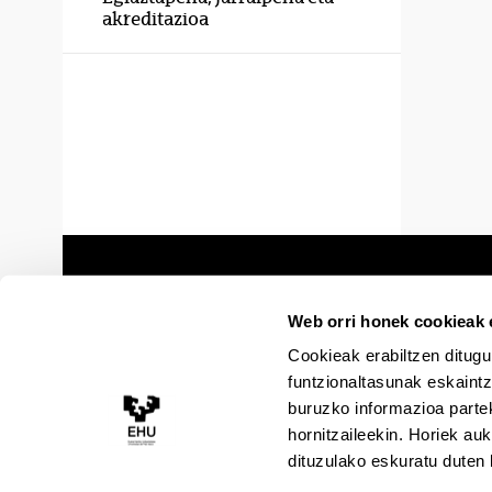
akreditazioa
Web orri honek cookieak e
Cookieak erabiltzen ditugu
funtzionaltasunak eskaintz
buruzko informazioa partek
hornitzaileekin. Horiek au
dituzulako eskuratu duten 