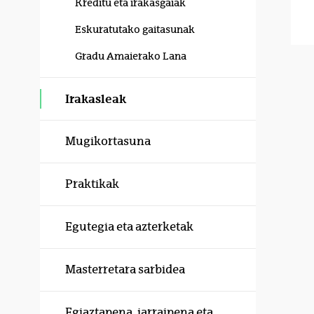
Kreditu eta irakasgaiak
Eskuratutako gaitasunak
Gradu Amaierako Lana
Irakasleak
Mugikortasuna
Praktikak
Egutegia eta azterketak
Masterretara sarbidea
Egiaztapena, jarraipena eta