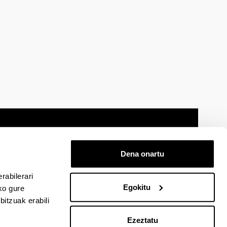
Dena onartu
 oharra
Mapa
Laguntza
Kontaktua
rabilerari
Egokitu
ko gure
itzuak erabili
cebook-en
EHU Linkedin-en
EHU Instagram-en
EHU Youtube-en
EHU Vimeo-en
EHU Flickr-en
Ezeztatu