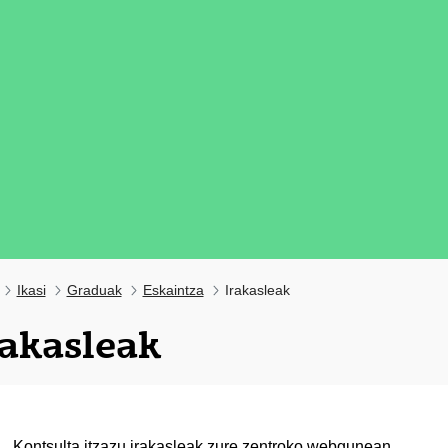
Ikasi
Graduak
Eskaintza
Irakasleak
rakasleak
tatu azpiorriak
Kontsulta itzazu
irakasleak
zure zentroko webgunean.