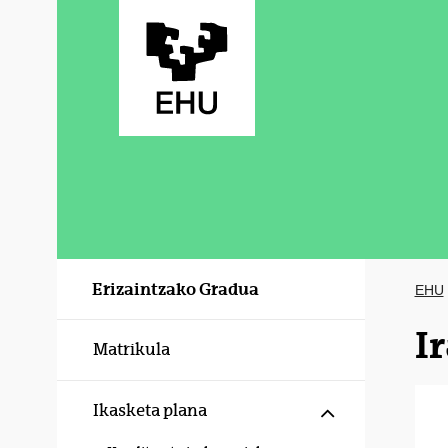
Eduki nagusira joan
Erizaintzako Gradua
EHU
I
Matrikula
Erakutsi/izku
Ikasketa plana