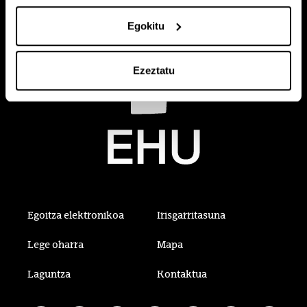
Egokitu
Ezeztatu
Egoitza elektronikoa
Irisgarritasuna
Lege oharra
Mapa
Laguntza
Kontaktua