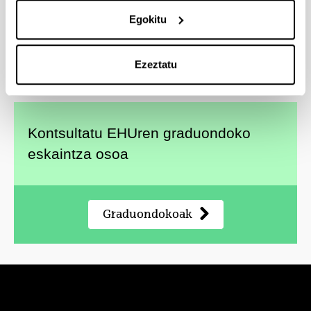
Nazioarteko Lankidetza eta Hezkuntza
Egokitu
Askatzailea
Marketin eta Merkataritza Zuzendaritza
Ezeztatu
Kontsultatu EHUren graduondoko
eskaintza osoa
Graduondokoak