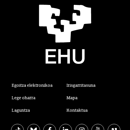
Egoitza elektronikoa
Irisgarritasuna
Lege oharra
Mapa
Laguntza
Kontaktua