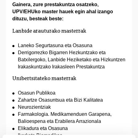
Gainera, zure prestakuntza osatzeko,
UPV/EHUko master hauek egin ahal izango
dituzu, besteak beste:
Lanbide arauturako masterrak
Laneko Segurtasuna eta Osasuna
Derrigorrezko Bigarren Hezkuntzako eta
Batxilergoko, Lanbide Heziketako eta Hizkuntzen
Irakaskuntzako Irakasleen Prestakuntza
Unibertsitateko masterrak
Osasun Publikoa
Zahartze Osasuntsua eta Bizi Kalitatea
Neurozientziak
Farmakologia. Medikamenduen Garapena,
Balioespena eta Erabilera Arrazionala
Elikadura eta Osasuna
Ikerketa Biomedikoa