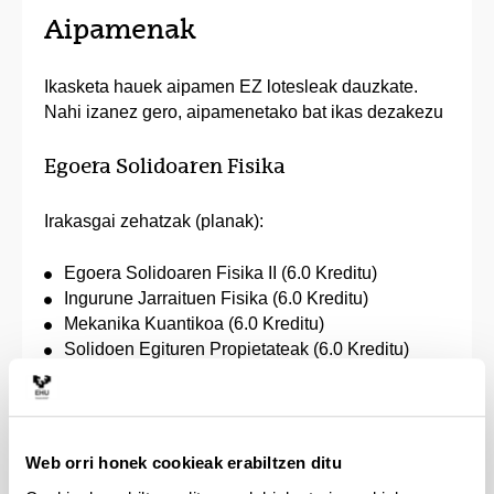
Aipamenak
Ikasketa hauek aipamen EZ lotesleak dauzkate.
Nahi izanez gero, aipamenetako bat ikas dezakezu
Egoera Solidoaren Fisika
Irakasgai zehatzak (planak):
Egoera Solidoaren Fisika II (6.0 Kreditu)
Ingurune Jarraituen Fisika (6.0 Kreditu)
Mekanika Kuantikoa (6.0 Kreditu)
Solidoen Egituren Propietateak (6.0 Kreditu)
Teknika Esperimentalak IV (6.0 Kreditu)
Gainditu beharreko kreditu kopurua: 30.0
Web orri honek cookieak erabiltzen ditu
Oinarrizko Fisika