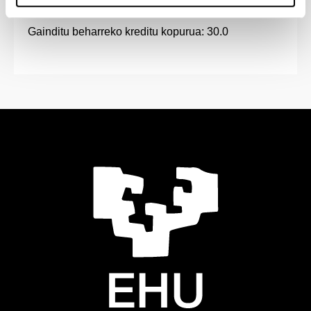
Tresneria I (6.0 Kreditu)
Gainditu beharreko kreditu kopurua: 30.0