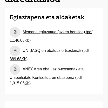
Egiaztapena eta aldaketak
(Beste leiho bat zabalduko du)
Memoria egiaztatua (azken bertsioa) (
pdf
1,146.08
Kb
)
(Beste leiho bat zabalduko du)
UNIBASQ-en ebaluazio-txostenak (
pdf
389.68
Kb
)
(Beste leiho bat zabalduko du)
ANECAren ebaluazio-txostenak eta
Unibertsitate Kontseiluaren ebazpena (
pdf
1,015.05
Kb
)