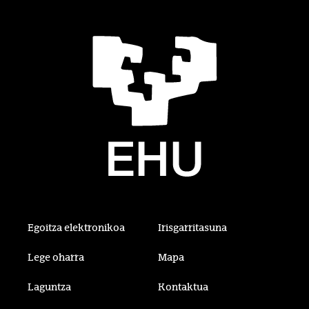
Egoitza elektronikoa
Irisgarritasuna
Lege oharra
Mapa
Laguntza
Kontaktua