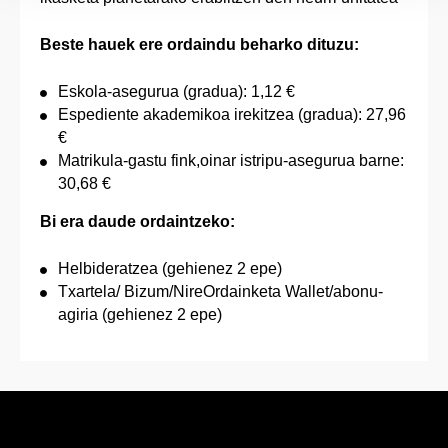
Beste hauek ere ordaindu beharko dituzu:
Eskola-asegurua (gradua): 1,12 €
Espediente akademikoa irekitzea (gradua): 27,96
€
Matrikula-gastu fink,oinar istripu-asegurua barne:
30,68 €
Bi era daude ordaintzeko:
Helbideratzea (gehienez 2 epe)
Txartela/ Bizum/NireOrdainketa Wallet/abonu-
agiria (gehienez 2 epe)