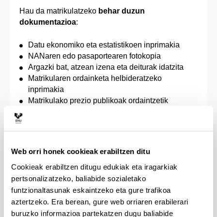
Hau da matrikulatzeko
behar duzun
dokumentazioa
:
Datu ekonomiko eta estatistikoen inprimakia
NANaren edo pasaportearen fotokopia
Argazki bat, atzean izena eta deiturak idatzita
Matrikularen ordainketa helbideratzeko
inprimakia
Matrikulako prezio publikoak ordaintzetik
salbuetsita egoteko edo prezio murriztua
ordaintzeko eskubidea egiaztatzen duen agiria,
unibertsitateko zerbitzu akademikoengatik
ordaindu beharreko prezioak finkatzeko Eusko
Web orri honek cookieak erabiltzen ditu
Jaurlaritzak onartzen duen aginduaren arabera
Cookieak erabiltzen ditugu edukiak eta iragarkiak
(desgaituak, familia ugariak, terrorismoko
biktimak, genero indarkeriako biktimak edo
pertsonalizatzeko, baliabide sozialetako
bestelako kasuak, Prezio Publikoen Aginduak
funtzionaltasunak eskaintzeko eta gure trafikoa
kasu bakoitzerako ezarritako baldintzen arabera).
aztertzeko. Era berean, gure web orriaren erabilerari
Beka eskatuz gero, eskaeraren inprimakia edo
buruzko informazioa partekatzen dugu baliabide