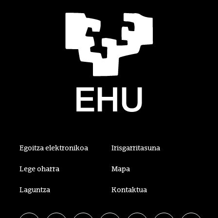
Egoitza elektronikoa
Irisgarritasuna
Lege oharra
Mapa
Laguntza
Kontaktua