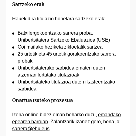
Sartzeko erak
Hauek dira titulazio honetara sartzeko erak:
Batxilergokoentzako sarrera proba.
Unibertsitatera Sartzeko Ebaluazioa (USE)
Goi mailako heziketa zikloetatik sartzea
25 urtetik eta 45 urtetik gorakoentzako sarrera
probak
Unibertsitaterako sarbidea ematen duten
atzerrian lortutako titulazioak
Unibertsitateko titulazioa duten ikasleentzako
sarbidea
Onartua izateko prozesua
Izena online bidez eman beharko duzu,
emandako
epearen barruan
. Zalantzarik izanez gero, hona jo:
sarrera@ehu.eus