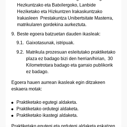
Hezkuntzako eta Batxilergoko, Lanbide
Heziketako eta Hizkuntzen Irakaskuntzako
Irakasleen Prestakuntza Unibertsitate Masterra,
matrikularen gordekina aurkeztuta.
Beste egoera batzuetan dauden ikasleak:
Gaixotasunak, istripuak.
Matrikula prozesuan esleitutako praktiketako
plaza ez badago bizi den herrian/hirian, 30
Kilometrotara badago eta garraio publikorik
ez badago.
Egoera hauen aurrean ikasleak egin ditzakeen
eskaera motak:
Praktiketako egutegi aldaketa.
Praktiketako ordutegi aldaketa.
Praktiketako ikastegi aldaketa.
Praktiketako egutegi eta ordutegi aldaketa eskatzen