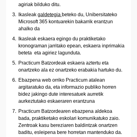
agiriak bilduko ditu.
Ikasleak
galdetegia
beteko du, Unibersitateko
Microsoft 365 kontuarekin bakarrik erantzun
ahalko da
Ikasleak eskaera egingo du praktiketako
kronograman jarritako epean, eskaera inprimakia
beteta eta agiriez lagunduta.
Practicum Batzordeak eskaera aztertu eta
onartzeko ala ez onartzeko erabakia hartuko du.
Ebazpena web orriko Practicum atalean
argitaratuko da, eta informazio publiko horren
bidez jakingo dute interesatuek aurretik
aurkeztutako eskaeraren erantzuna
Practicum Batzordearen ebazpena aldekoa
bada, praktiketako eskolari komunikatuko zaio.
Zentroak kasu bereziaren baldintzak onartzen
baditu, esleipena bere horretan mantenduko da.