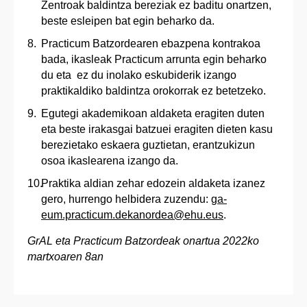
Zentroak baldintza bereziak ez baditu onartzen,
beste esleipen bat egin beharko da.
Practicum Batzordearen ebazpena kontrakoa
bada, ikasleak Practicum arrunta egin beharko
du eta ez du inolako eskubiderik izango
praktikaldiko baldintza orokorrak ez betetzeko.
Egutegi akademikoan aldaketa eragiten duten
eta beste irakasgai batzuei eragiten dieten kasu
berezietako eskaera guztietan, erantzukizun
osoa ikaslearena izango da.
Praktika aldian zehar edozein aldaketa izanez
gero, hurrengo helbidera zuzendu:
ga-
eum.practicum.dekanordea@ehu.eus
.
GrAL eta Practicum Batzordeak onartua 2022ko
martxoaren 8an