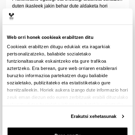
duten ikasleek jakin behar dute aldaketa hori
onartu beharko duela eurak praktiketan hartuko
dituen eskolak.
Praktiketako egutegi aldaketa eskatzen duten
Web orri honek cookieak erabiltzen ditu
ikasleek jakin behar dute praktikak amaitu behar
Cookieak erabiltzen ditugu edukiak eta iragarkiak
direla memoria entregatzeko 2. deialdiaren
pertsonalizatzeko, baliabide sozialetako
aurretik.
funtzionaltasunak eskaintzeko eta gure trafikoa
aztertzeko. Era berean, gure web orriaren erabilerari
Praktiketako ikastegi aldaketa eskatzen duten
buruzko informazioa partekatzen dugu baliabide
ikasleek jakin behar dute Practicum Dekanordetzak
ezin diela bermatu plaza bat bizi diren lekuan,
sozialetako, publizitateko eta estatistiketako gure
plazen eskaintza Eusko Jaurlaritzako Hezkuntza
hornitzaileekin. Horiek aukera izango dute informazio hori
Sailaren menpe dagoelako.
zeuk eman diezun edo euren zerbitzuak erabili dituzulako
eskuratu duten bestelako informazio batekin uztartzeko.
Herri / hiri bereko eskola aldaketarik ez da onartuko.
Erakutsi xehetasunak
Eskola batekin kontratu bidezko harreman
pedagogikoa duten ikasleek ezin dituzte praktikak