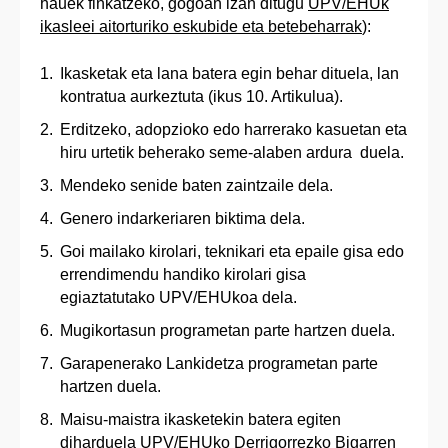
hauek finkatzeko, gogoan izan ditugu
UPV/EHUk
ikasleei aitorturiko eskubide eta betebeharrak
):
Ikasketak eta lana batera egin behar dituela, lan
kontratua aurkeztuta (ikus 10. Artikulua).
Erditzeko, adopzioko edo harrerako kasuetan eta
hiru urtetik beherako seme-alaben ardura duela.
Mendeko senide baten zaintzaile dela.
Genero indarkeriaren biktima dela.
Goi mailako kirolari, teknikari eta epaile gisa edo
errendimendu handiko kirolari gisa
egiaztatutako UPV/EHUkoa dela.
Mugikortasun programetan parte hartzen duela.
Garapenerako Lankidetza programetan parte
hartzen duela.
Maisu-maistra ikasketekin batera egiten
diharduela UPV/EHUko Derrigorrezko Bigarren