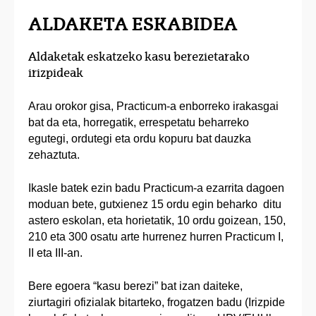
ALDAKETA ESKABIDEA
Aldaketak eskatzeko kasu berezietarako
irizpideak
Arau orokor gisa, Practicum-a enborreko irakasgai
bat da eta, horregatik, errespetatu beharreko
egutegi, ordutegi eta ordu kopuru bat dauzka
zehaztuta.
Ikasle batek ezin badu Practicum-a ezarrita dagoen
moduan bete, gutxienez 15 ordu egin beharko ditu
astero eskolan, eta horietatik, 10 ordu goizean, 150,
210 eta 300 osatu arte hurrenez hurren Practicum I,
II eta III-an.
Bere egoera “kasu berezi” bat izan daiteke,
ziurtagiri ofizialak bitarteko, frogatzen badu (Irizpide