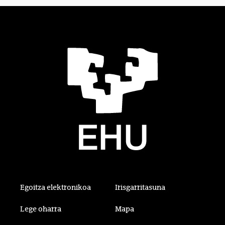
Egoitza elektronikoa
Irisgarritasuna
Lege oharra
Mapa