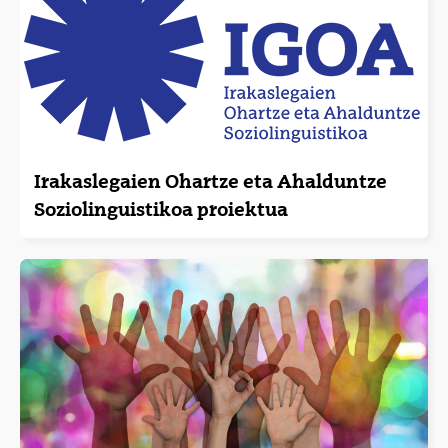
Irakaslegaien Ohartze eta Ahalduntze
Soziolinguistikoa proiektua