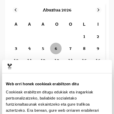
Abuztua 2026
A
A
A
O
O
L
I
1
2
3
4
5
7
8
9
6
Gaur da
10
11
12
13
14
15
16
17
18
19
20
21
22
23
24
25
26
27
28
29
30
Web orri honek cookieak erabiltzen ditu
Cookieak erabiltzen ditugu edukiak eta iragarkiak
31
pertsonalizatzeko, baliabide sozialetako
funtzionaltasunak eskaintzeko eta gure trafikoa
aztertzeko. Era berean, gure web orriaren erabilerari