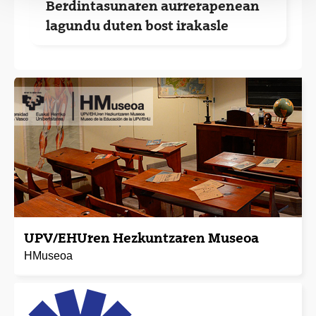
Berdintasunaren aurrerapenean
lagundu duten bost irakasle
UPV/EHUren Hezkuntzaren Museoa
HMuseoa