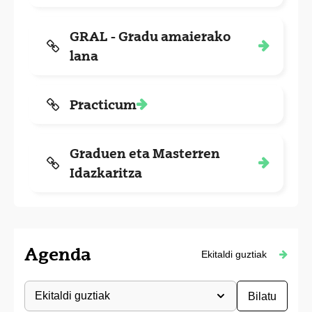
GRAL - Gradu amaierako
lana
Practicum
Graduen eta Masterren
Idazkaritza
Agenda
Ekitaldi guztiak
Hautatu ekitaldi mota
Bilatu