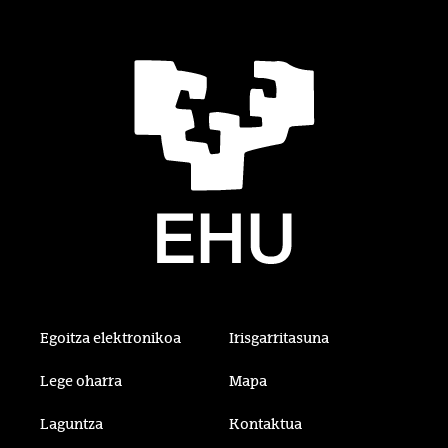
Egoitza elektronikoa
Irisgarritasuna
Lege oharra
Mapa
Laguntza
Kontaktua