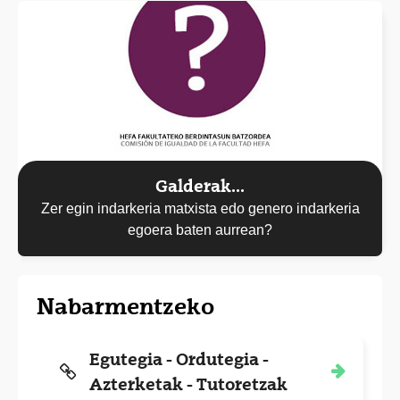
Galderak...
Zer egin indarkeria matxista edo genero indarkeria
egoera baten aurrean?
Nabarmentzeko
Egutegia - Ordutegia -
Azterketak - Tutoretzak