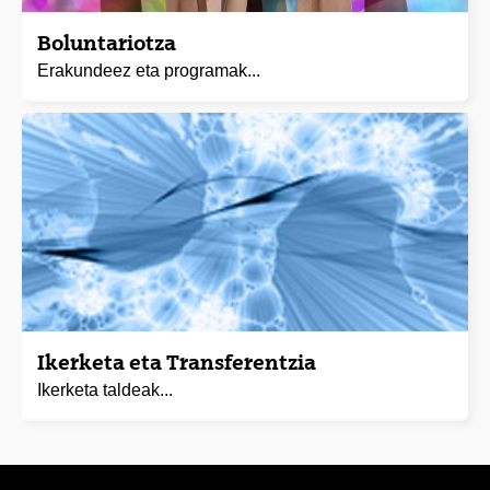
Boluntariotza
Erakundeez eta programak...
Ikerketa eta Transferentzia
Ikerketa taldeak...