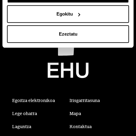
Egokitu
Ezeztatu
Egoitza elektronikoa
Irisgarritasuna
Lege oharra
Mapa
Laguntza
Kontaktua