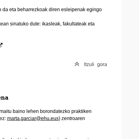
o da eta beharrezkoak diren esleipenak egingo
ean sinatuko dute: ikasleak, fakultateak eta
Itzuli
gora
ena
amaitu baino lehen borondatezko praktiken
ez:
marta.garciar@ehu.eus
) zentroaren