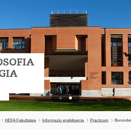
OSOFIA
GIA
HEFA Fakultatea
Informazio erabilgarria
Practicum
Borondat