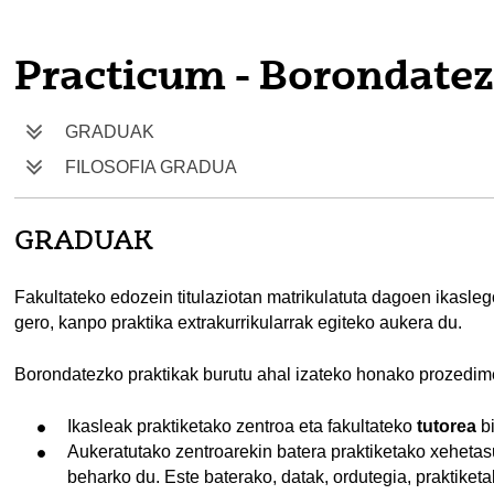
tatu azpiorriak
Practicum - Borondatez
tatu azpiorriak
GRADUAK
FILOSOFIA GRADUA
GRADUAK
Fakultateko edozein titulaziotan matrikulatuta dagoen ikasleg
gero, kanpo praktika extrakurrikularrak egiteko aukera du.
Borondatezko praktikak burutu ahal izateko honako prozedime
Ikasleak praktiketako zentroa eta fakultateko
tutorea
b
Aukeratutako zentroarekin batera praktiketako xeheta
beharko du. Este baterako, datak, ordutegia, praktiketa