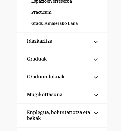
Espazioen erreserba
Practicum
Gradu Amaierako Lana
Erakutsi/izku
Idazkaritza
Erakutsi/izku
Graduak
Erakutsi/izku
Graduondokoak
Erakutsi/izku
Mugikortasuna
Erakutsi/izku
Enplegua, boluntariotza eta
bekak