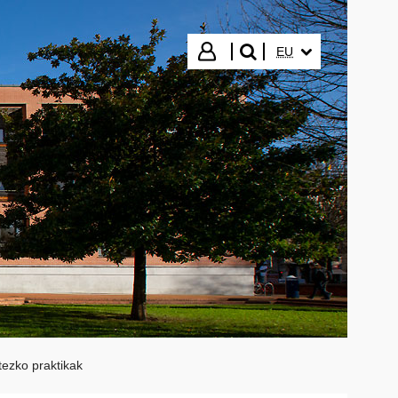
HIZKUNTZA HAUTA
Hasi saioa
EU
bilatu"
ezko praktikak