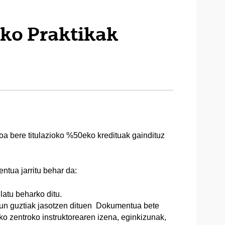
ko Praktikak
oa bere titulazioko %50eko kredituak gaindituz
ntua jarritu behar da:
ilatu beharko ditu.
sun guztiak jasotzen dituen Dokumentua bete
ko zentroko instruktorearen izena, eginkizunak,