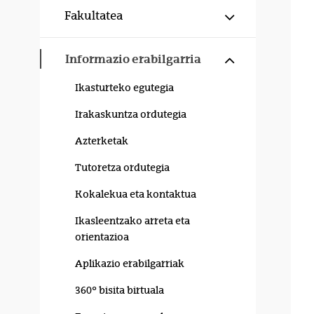
Erakutsi/izku
Fakultatea
Erakutsi/izku
Informazio erabilgarria
Ikasturteko egutegia
Irakaskuntza ordutegia
Azterketak
Tutoretza ordutegia
Kokalekua eta kontaktua
Ikasleentzako arreta eta
orientazioa
Aplikazio erabilgarriak
360º bisita birtuala