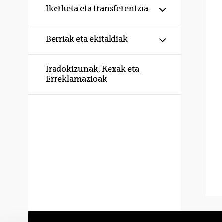
Erakutsi/izku
Ikerketa eta transferentzia
Erakutsi/izku
Berriak eta ekitaldiak
Iradokizunak, Kexak eta
Erreklamazioak