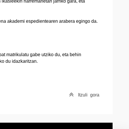
 ikasleekin harremanetan jarriko gara, eta
pena akademi espedientearen arabera egingo da.
at matrikulatu gabe utziko du, eta behin
ko du idazkaritzan.
Itzuli
gora