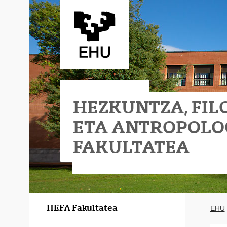
Eduki nagusira joan
HEZKUNTZA, FIL
ETA ANTROPOLO
FAKULTATEA
I Eraikina
pologia Fakultatea - II Eraikina
HEFA Fakultatea
EHU