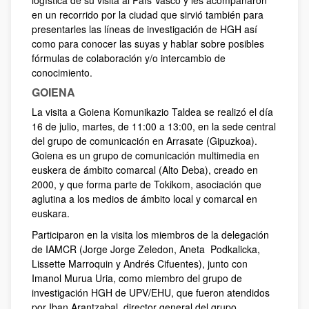
logística de su visita al País Vasco y les acompañaron
en un recorrido por la ciudad que sirvió también para
presentarles las líneas de investigación de HGH así
como para conocer las suyas y hablar sobre posibles
fórmulas de colaboración y/o intercambio de
conocimiento.
GOIENA
La visita a Goiena Komunikazio Taldea se realizó el día
16 de julio, martes, de 11:00 a 13:00, en la sede central
del grupo de comunicación en Arrasate (Gipuzkoa).
Goiena es un grupo de comunicación multimedia en
euskera de ámbito comarcal (Alto Deba), creado en
2000, y que forma parte de Tokikom, asociación que
aglutina a los medios de ámbito local y comarcal en
euskara.
Participaron en la visita los miembros de la delegación
de IAMCR (Jorge Jorge Zeledon, Aneta Podkalicka,
Lissette Marroquin y Andrés Cifuentes), junto con
Imanol Murua Uria, como miembro del grupo de
investigación HGH de UPV/EHU, que fueron atendidos
por Iban Arantzabal, director general del grupo.