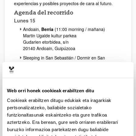
experiencias y posibles proyectos de cara al futuro.
Agenda del recorrido
Lunes 15
Andoain,
Berria
(11:00 morning / mañana)
Martin Ugalde kultur parkea
Gudarien etorbidea, s/n
20140 Andoain, Guipúzcoa
Sleeping in San Sebastián / Dormir en San
Sebastián
Martes 16
10:00-Salida
Web orri honek cookieak erabiltzen ditu
Mondragón,
Goiena
(11:00 morning / mañana)
Goiena Komunikazio Taldea
Cookieak erabiltzen ditugu edukiak eta iragarkiak
Otalora Lizentziaduna, 31
pertsonalizatzeko, baliabide sozialetako
20500, Arrasate
funtzionaltasunak eskaintzeko eta gure trafikoa
Bilbao,
EITB
(16:00 afternoon / tarde)
aztertzeko. Era berean, gure web orriaren erabilerari
EiTB - Bilbao
buruzko informazioa partekatzen dugu baliabide
Basurtuko kaputxinoak, 2