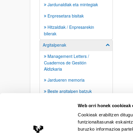
Jardunaldiak eta mintegiak
Enpresetara bisitak
Hitzaldiak / Enpresarekin
bilerak
Argitalpenak
Erakutsi/izkut
Management Letters /
Cuadernos de Gestión
Aldizkaria
Jardueren memoria
Beste argitalpen batzuk
Prentsa agerraldiak
Web orri honek cookieak e
Cookieak erabiltzen ditugu
funtzionaltasunak eskaintz
buruzko informazioa partek