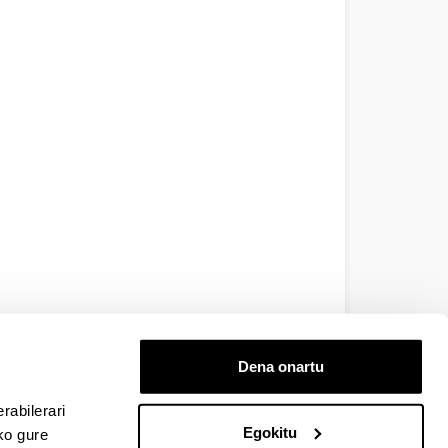
Dena onartu
rabilerari
Egokitu
ko gure