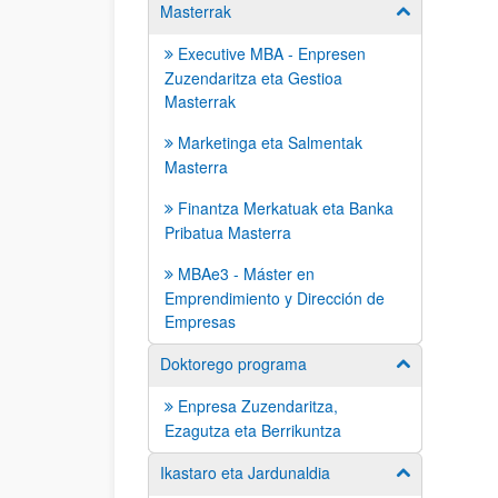
Masterrak
Erakutsi/izkut
Executive MBA - Enpresen
Zuzendaritza eta Gestioa
Masterrak
Marketinga eta Salmentak
Masterra
Finantza Merkatuak eta Banka
Pribatua Masterra
MBAe3 - Máster en
Emprendimiento y Dirección de
Empresas
Doktorego programa
Erakutsi/izkut
Enpresa Zuzendaritza,
Ezagutza eta Berrikuntza
Ikastaro eta Jardunaldia
Erakutsi/izkut