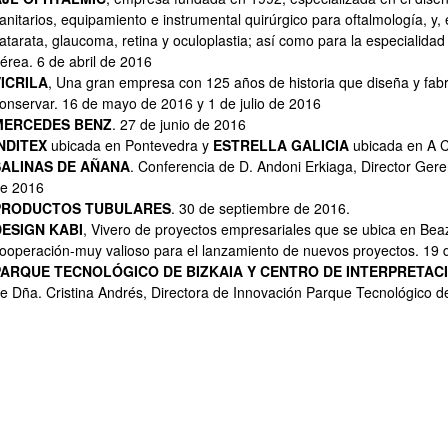
anitarios, equipamiento e instrumental quirúrgico para oftalmología, y,
atarata, glaucoma, retina y oculoplastia; así como para la especialidad
érea. 6 de abril de 2016
ICRILA
, Una gran empresa con 125 años de historia que diseña y fabr
onservar. 16 de mayo de 2016 y 1 de julio de 2016
MERCEDES BENZ
. 27 de junio de 2016
NDITEX
ubicada en Pontevedra y
ESTRELLA GALICIA
ubicada en A C
SALINAS DE AÑANA
. Conferencia de D. Andoni Erkiaga, Director Ger
e 2016
atu azpiorriak
PRODUCTOS TUBULARES
. 30 de septiembre de 2016.
DESIGN KABI
, Vivero de proyectos empresariales que se ubica en Beaz
ooperación-muy valioso para el lanzamiento de nuevos proyectos. 19 
PARQUE TECNOLÓGICO DE BIZKAIA Y CENTRO DE INTERPRETAC
e Dña. Cristina Andrés, Directora de Innovación Parque Tecnológico d