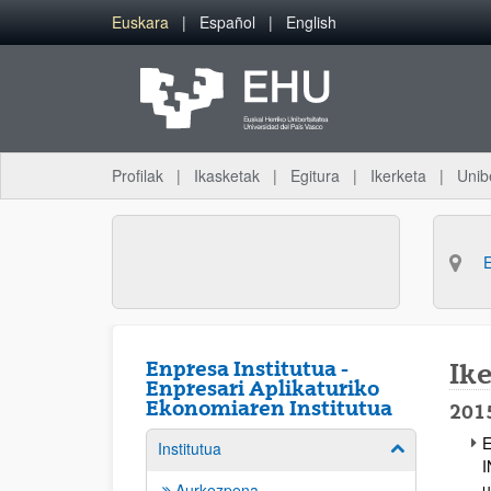
Eduki nagusira joan
Euskara
Español
English
Profilak
Ikasketak
Egitura
Ikerketa
Unib
Enpresa Institutua -
Ik
Enpresari Aplikaturiko
Ekonomiaren Institutua
201
E
Institutua
Erakutsi/izkut
I
u
Aurkezpena