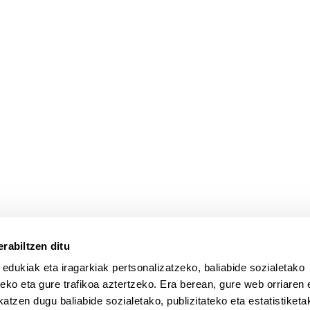
atu azpiorriak
rabiltzen ditu
 edukiak eta iragarkiak pertsonalizatzeko, baliabide sozialetako
eko eta gure trafikoa aztertzeko. Era berean, gure web orriaren e
atzen dugu baliabide sozialetako, publizitateko eta estatistiketa