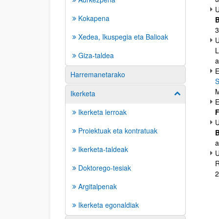
U
Kokapena
B
3
Xedea, Ikuspegia eta Balioak
U
L
Giza-taldea
a
E
Harremanetarako
S
M
Ikerketa
Erakutsi/izkut
E
Ikerketa lerroak
F
U
Proiektuak eta kontratuak
B
a
Ikerketa-taldeak
U
R
Doktorego-tesiak
2
Argitalpenak
Ikerketa egonaldiak