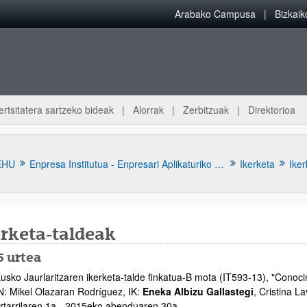
Arabako Campusa
Bizkai
ertsitatera sartzeko bideak
Alorrak
Zerbitzuak
Direktorioa
EHU
Enpresa Institutua - Enpresari Aplikaturiko Ekonomiaren Institutua
Ikerketa
Iker
erketa-taldeak
5 urtea
usko Jaurlaritzaren ikerketa-talde finkatua-B mota (IT593-13), "
Conoci
atu azpiorriak
N: Mikel Olazaran Rodríguez, IK:
Eneka Albizu Gallastegi
, Cristina L
rtarrilaren 1a - 2015eko abenduaren 30a.