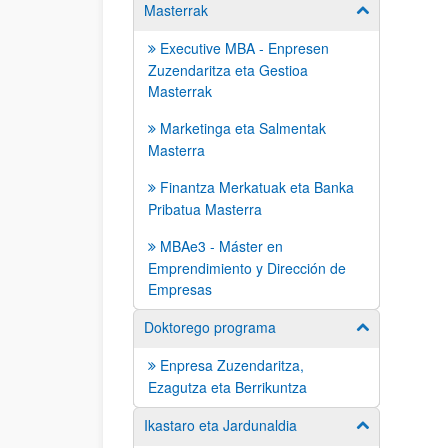
Masterrak
Erakutsi/izkut
Executive MBA - Enpresen
Zuzendaritza eta Gestioa
Masterrak
Marketinga eta Salmentak
Masterra
Finantza Merkatuak eta Banka
Pribatua Masterra
MBAe3 - Máster en
Emprendimiento y Dirección de
Empresas
Doktorego programa
Erakutsi/izkut
Enpresa Zuzendaritza,
Ezagutza eta Berrikuntza
Ikastaro eta Jardunaldia
Erakutsi/izkut