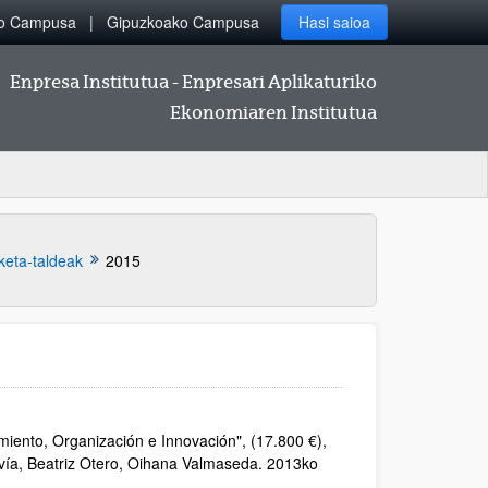
ko Campusa
Gipuzkoako Campusa
Hasi saioa
Enpresa Institutua - Enpresari Aplikaturiko
Ekonomiaren Institutua
keta-taldeak
2015
miento, Organización e Innovación
", (17.800 €),
avía, Beatriz Otero, Oihana Valmaseda. 2013ko