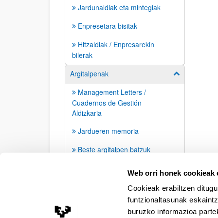
Jardunaldiak eta mintegiak
Enpresetara bisitak
Hitzaldiak / Enpresarekin
bilerak
Argitalpenak
Erakutsi/izkut
Management Letters /
Cuadernos de Gestión
Aldizkaria
Jardueren memoria
Beste argitalpen batzuk
Prentsa agerraldiak
Web orri honek cookieak e
Cookieak erabiltzen ditugu
funtzionaltasunak eskaintz
buruzko informazioa partek