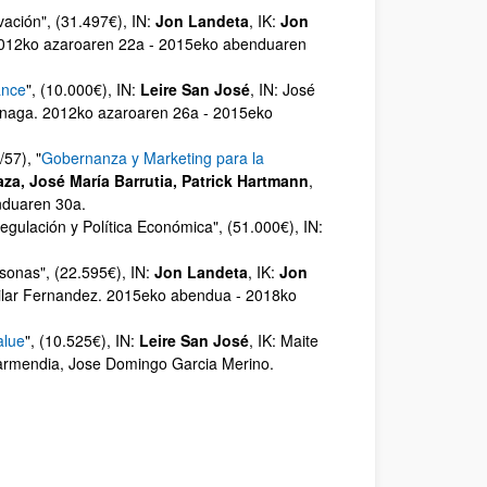
vación
", (31.497€), IN:
Jon Landeta
, IK:
Jon
2012ko azaroaren 22a - 2015eko abenduaren
ance
", (10.000€), IN:
Leire San José
, IN: José
unaga. 2012ko azaroaren 26a - 2015eko
/57), "
Gobernanza y Marketing para la
za, José María Barrutia, Patrick Hartmann
,
nduaren 30a.
Regulación y Política Económica
", (51.000€), IN:
rsonas
", (22.595€), IN:
Jon Landeta
, IK:
Jon
Pilar Fernandez. 2015eko abendua - 2018ko
alue
", (10.525€), IN:
Leire San José
, IK: Maite
armendia, Jose Domingo Garcia Merino.