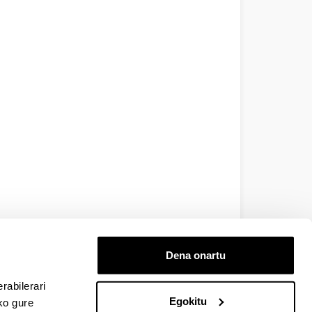
Dena onartu
rabilerari
Egokitu
ko gure