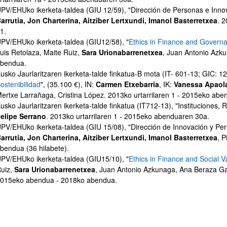
PV/EHUko ikerketa-taldea (GIU 12/59), "
Dirección de Personas e Inno
arrutia, Jon Charterina, Aitziber Lertxundi, Imanol Basterretxea
. 
1.
PV/EHUko ikerketa-taldea (GIU12/58), "
Ethics in Finance and Govern
uis Retolaza, Maite Ruiz,
Sara Urionabarrenetxea
, Juan Antonio Azk
bendua.
usko Jaurlaritzaren ikerketa-talde finkatua-B mota (IT- 601-13; GIC: 12
ostenibilidad
", (35.100 €), IN:
Carmen Etxebarria
, IK:
Vanessa Apaola
ertxe Larrañaga, Cristina López. 2013ko urtarrilaren 1 - 2015eko abe
atu azpiorriak
usko Jaurlaritzaren ikerketa-talde finkatua (IT712-13), "
Instituciones, 
elipe Serrano
. 2013ko urtarrilaren 1 - 2015eko abenduaren 30a.
PV/EHUko ikerketa-taldea (GIU 15/08), "
Dirección de Innovación y Pe
arrutia, Jon Charterina, Aitziber Lertxundi, Imanol Basterretxea
, 
bendua (36 hilabete).
PV/EHUko ikerketa-taldea (GIU15/10), "
Ethics in Finance and Social V
uiz,
Sara Urionabarrenetxea
, Juan Antonio Azkunaga, Ana Beraza G
015eko abendua - 2018ko abendua.