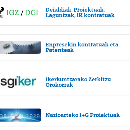
Deialdiak, Proiektuak,
Laguntzak, IK kontratuak
Enpresekin kontratuak eta
Patenteak
Ikerkuntzarako Zerbitzu
Orokorrak
Nazioarteko I+G Proiektuak