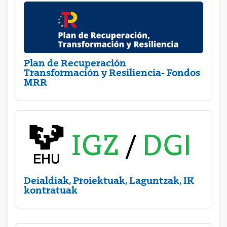
Plan de Recuperación
Transformación y Resiliencia- Fondos
MRR
Deialdiak, Proiektuak, Laguntzak, IK
kontratuak