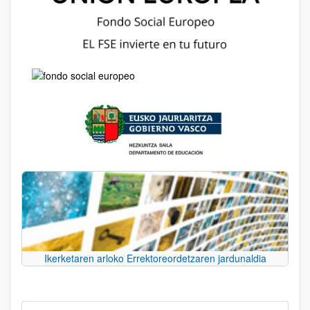
Ikerketaren arloko Errektoreordetzaren jardunaldia