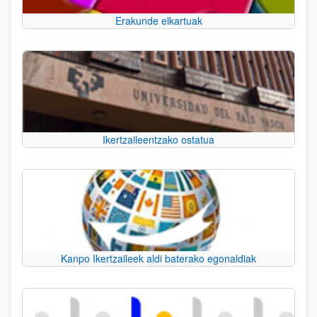
Erakunde elkartuak
Ikertzaileentzako ostatua
Kanpo Ikertzaileek aldi baterako egonaldiak