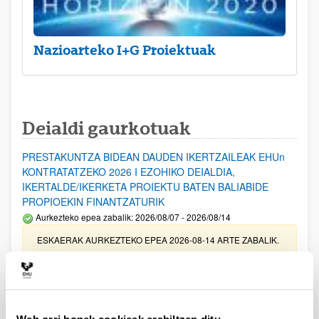
Nazioarteko I+G Proiektuak
Deialdi gaurkotuak
PRESTAKUNTZA BIDEAN DAUDEN IKERTZAILEAK EHUn
KONTRATATZEKO 2026 I EZOHIKO DEIALDIA,
IKERTALDE/IKERKETA PROIEKTU BATEN BALIABIDE
PROPIOEKIN FINANTZATURIK
Aurkezteko epea zabalik: 2026/08/07 - 2026/08/14
ESKAERAK AURKEZTEKO EPEA 2026-08-14 ARTE ZABALIK.
UPV/EHUn Azpiegitura Zientifikoa eta Funts Bibliografikoak
erosi eta berritzeko laguntzak 2026
Izapide irekia