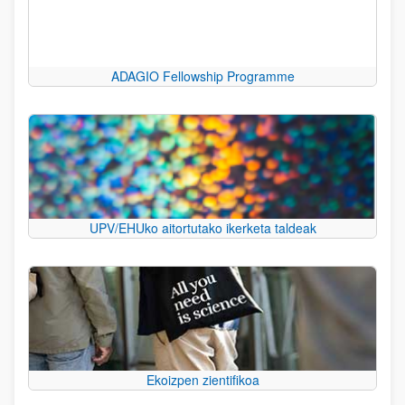
ADAGIO Fellowship Programme
UPV/EHUko aitortutako ikerketa taldeak
Ekoizpen zientifikoa