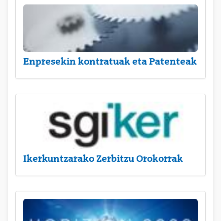
Enpresekin kontratuak eta Patenteak
Ikerkuntzarako Zerbitzu Orokorrak