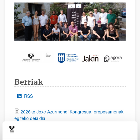
Berriak
RSS
2026ko Joxe Azurmendi Kongresua, proposamenak
egiteko deialdia
Filosofiako Gradu Amaierako Lanen sariak
Filosofia: Zientzia, Gizartea, Teknologia masterra