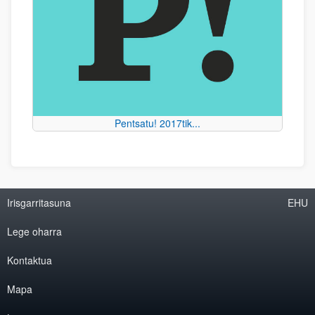
Pentsatu! 2017tik...
Irisgarritasuna
EHU
Lege oharra
Kontaktua
Mapa