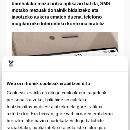
berehalako mezularitza aplikazio bat da, SMS
motako mezuak dohainik bidaltzeko eta
jasotzeko aukera ematen duena, telefono
mugikorreko Interneteko konexioa erabiliz.
Web orri honek cookieak erabiltzen ditu
Cookieak erabiltzen ditugu edukiak eta iragarkiak
pertsonalizatzeko, baliabide sozialetako
funtzionaltasunak eskaintzeko eta gure trafikoa
aztertzeko. Era berean, gure web orriaren erabilerari
buruzko informazioa partekatzen dugu baliabide
WhatsApp erabilgarri dago honako hauentzat:
sozialetako, publizitateko eta estatistiketako gure
iPhone, BlackBerry, Windows Phone eta Android.