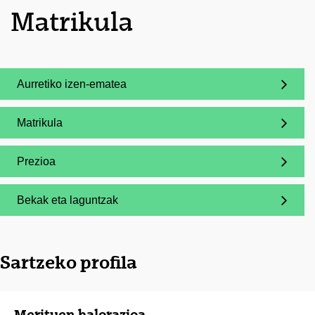
Matrikula
Aurretiko izen-ematea
(Beste leiho bat zabalduko du)
Matrikula
(Beste leiho bat zabalduko du)
Prezioa
(Beste leiho bat zabalduko du)
Bekak eta laguntzak
(Beste leiho bat zabalduko du)
Sartzeko profila
Merituen balorazioa