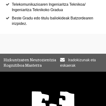
Telekomunikazioaren Ingeniaritza Teknikoa/
Ingeniaritza Teknikoko Gradua
Beste Gradu edo titulu baliokideak Batzordearen
irizpidez.
Hizkuntzaren Neurozientzia
Iradokizunak eta
Kognitiboa Masterra
eskaerak