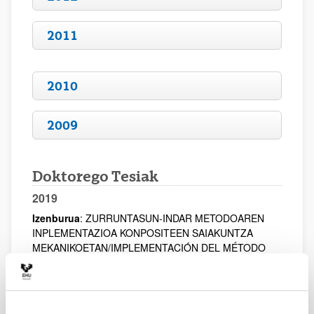
2011
2010
2009
Doktorego Tesiak
2019
Izenburua
: ZURRUNTASUN-INDAR METODOAREN
INPLEMENTAZIOA KONPOSITEEN SAIAKUNTZA
MEKANIKOETAN/IMPLEMENTACIÓN DEL MÉTODO
RIGIDEZ-FUERZA EN ENSAYOS MECÁNICOS DE
COMPOSITES
Egilea
: NAGORE INSAUSTI IRASTORZA
Zuzendaria
: F. Mujika