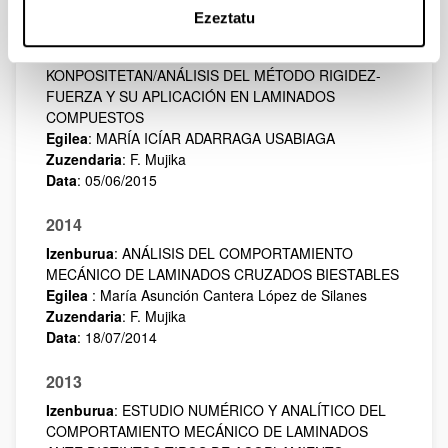
2015
Ezeztatu
Izenburua
: ZURRUNTASUN-INDAR METODOAREN
ANALISIA ETA BERE APLIKAZIOA LAMINATU
KONPOSITETAN/ANÁLISIS DEL MÉTODO RIGIDEZ-
FUERZA Y SU APLICACIÓN EN LAMINADOS
COMPUESTOS
Egilea
: MARÍA ICÍAR ADARRAGA USABIAGA
Zuzendaria
: F. Mujika
Data
: 05/06/2015
2014
Izenburua
: ANÁLISIS DEL COMPORTAMIENTO
MECÁNICO DE LAMINADOS CRUZADOS BIESTABLES
Egilea
: María Asunción Cantera López de Silanes
Zuzendaria
: F. Mujika
Data
: 18/07/2014
2013
Izenburua
: ESTUDIO NUMÉRICO Y ANALÍTICO DEL
COMPORTAMIENTO MECÁNICO DE LAMINADOS