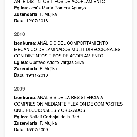
ANTE DISTINTOS TIPOS DE ACOPLAMIENTO
Egilea
: Jesús María Romera Aguayo
Zuzendaria
: F. Mujika
Data
: 12/07/2013
2010
Izenburua
: ANÁLISIS DEL COMPORTAMIENTO
MECÁNICO DE LAMINADOS MULTI-DIRECCIONALES
CON DISTINTOS TIPOS DE ACOPLAMIENTO
Egilea
: Gustavo Adolfo Vargas Silva
Zuzendaria
: F. Mujika
Data
: 19/11/2010
2009
Izenburua
: ANALISIS DE LA RESISTENCIA A
COMPRESION MEDIANTE FLEXION DE COMPOSITES
UNIDIRECCIONALES Y CRUZADOS
Egilea
: Neftalí Carbajal de la Red
Zuzendaria
: F. Mujika
Data
: 15/07/2009