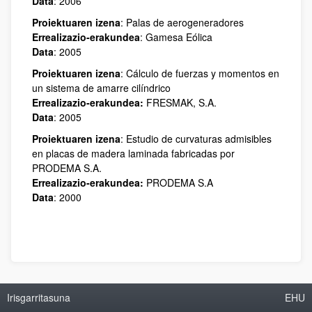
Data
: 2006
Proiektuaren izena
: Palas de aerogeneradores
Errealizazio-erakundea
: Gamesa Eólica
Data
: 2005
Proiektuaren izena
: Cálculo de fuerzas y momentos en
un sistema de amarre cilíndrico
Errealizazio-erakundea:
FRESMAK, S.A.
Data
: 2005
Proiektuaren izena
: Estudio de curvaturas admisibles
en placas de madera laminada fabricadas por
PRODEMA S.A.
Errealizazio-erakundea:
PRODEMA S.A
Data
: 2000
Irisgarritasuna
EHU