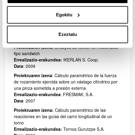
Construcciones S.L.
Data
: 2010
Egokitu
Proiektuaren izena
: Cálculo de pórtico birrail 32+32 tn
y 12-25,8-12 m de luz y realización de hoja de cálculo
Errealizazio-erakundea
: JASO Industrial S.L.
Ezeztatu
Data
: 2010
Proiektuaren izena:
Ensayos de flexión en materiales
tipo sandwich
Errealizazio-erakundea:
IKERLAN S. Coop.
Data
: 2009
Proiektuaren izena
: Cálculo paramétrico de la fuerza
de rozamiento ejercida sobre un vástago cilíndrico por
una pinza sometida a presión externa
Errealizazio-erakundea
: FRESMAK, S.A.
Data
: 2007
Proiektuaren izena:
Cálculo paramétrico de las
reacciones en las guías del carro longitudinal de un
torno
Errealizazio-erakundea:
Tornos Gurutzpe S.A.