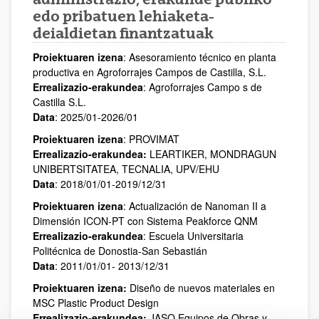
edo pribatuen lehiaketa-
deialdietan finantzatuak
Proiektuaren izena
: Asesoramiento técnico en planta
productiva en Agroforrajes Campos de Castilla, S.L.
Errealizazio-erakundea
: Agroforrajes Campo s de
Castilla S.L.
Data
: 2025/01-2026/01
Proiektuaren izena
: PROVIMAT
Errealizazio-erakundea:
LEARTIKER, MONDRAGUN
UNIBERTSITATEA, TECNALIA, UPV/EHU
Data
: 2018/01/01-2019/12/31
Proiektuaren izena
: Actualización de Nanoman II a
Dimensión ICON-PT con Sistema Peakforce QNM
Errealizazio-erakundea
: Escuela Universitaria
Politécnica de Donostia-San Sebastián
Data
: 2011/01/01- 2013/12/31
Proiektuaren izena:
Diseño de nuevos materiales en
MSC Plastic Product Design
Errealizazio-erakundea:
JASO Equipos de Obras y