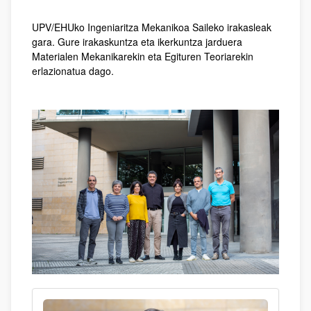
UPV/EHUko Ingeniaritza Mekanikoa Saileko irakasleak
gara. Gure irakaskuntza eta ikerkuntza jarduera
Materialen Mekanikarekin eta Egituren Teoriarekin
erlazionatua dago.