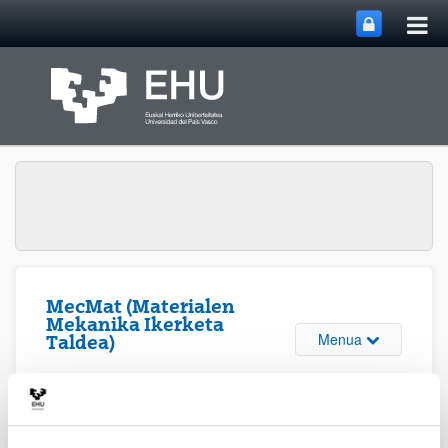
Me
Eduki nagusira joan
nag
ireki
MecMat (Materialen
Mekanika Ikerketa
Webgunearen 
Menua
Taldea)