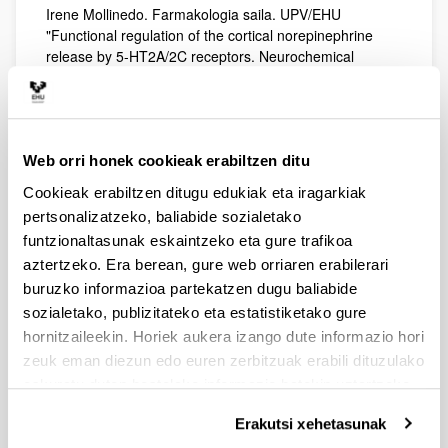
Irene Mollinedo. Farmakologia saila. UPV/EHU
"Functional regulation of the cortical norepinephrine
release by 5-HT2A/2C receptors. Neurochemical
pathways evaluated by in vivo microdialysis in awake,
freely moving rats"
2017ko martxoaren 24a
Inés Ibarra. Farmakologia saila. UPV/EHU
Web orri honek cookieak erabiltzen ditu
"Chronic cannabis leads to a pro-hallucinogenic
signaling of serotonin 5HT2A receptors through a
Cookieak erabiltzen ditugu edukiak eta iragarkiak
dysregulated binding and functionality"
pertsonalizatzeko, baliabide sozialetako
funtzionaltasunak eskaintzeko eta gure trafikoa
2017ko martxoaren 31a
Dra. Eva Munarriz. Farmakologia saila. UPV/EHU
aztertzeko. Era berean, gure web orriaren erabilerari
"Comportamiento II"
buruzko informazioa partekatzen dugu baliabide
sozialetako, publizitateko eta estatistiketako gure
2017ko apirilaren 7a
hornitzaileekin. Horiek aukera izango dute informazio hori
Dr. Vincent Vialou. Institut National de la Santé et de la
Recherche Médicale (INSERM). Institut de Biologie
zeuk eman diezun edo euren zerbitzuak erabili dituzulako
Paris Seine (IBPS). Université Pierre et Marie Curie
eskuratu duten bestelako informazio batekin uztartzeko.
(UPMC). Paris
"Hevin, a matricellular protein involved in individual
Erakutsi xehetasunak
vulnerability to mood-related disorders"