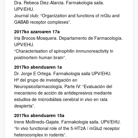
Dra. Rebeca Diez-Alarcia. Farmakologia saila.
UPV/EHU.
Journal club: “Organization and functions of mGlu and
GABAB receptor complexes”.
2017ko azaroaren 17a
Iria Brocos-Mosquera. Departamento de Farmacología.
UPV/EHU.
“Characterisation of spinophilin immunoreactivity in
postmortem human brain”.
2017ko abenduaren 1a
Dr. Jorge E Ortega. Farmakologia saila UPV/EHU.
Hª del grupo de investigación en
Neuropsicofarmacología. Parte IV: “Evaluación del
mecanismo de acción de antidepresivos mediante
estudios de microdiálisis cerebral
in vivo
en rata
despierta”.
2017ko abenduaren 15a
Irene Mollinedo-Gajate. Farmakologia saila. UPV/EHU.
“In vivo functional role of the 5-HT2A / mGlu2 receptor
heterocomplex in rodents”.