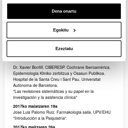
2017ko maiatzaren 5a
Dena onartu
Dra. Karmele Lopez Ipiña. Sistemen Ingeniaritza eta
Automatika Saila. UPV/EHU
"Utilidad de las herramientas tecnológicas de la
Egokitu
ingeniería biomédica"
2017ko maiatzaren 12a
Dr. Eduard Vieta. CIBERSAM, Psikiatria eta Psikologia
Ezeztatu
Zerbitzua, Hospital Clínic. Universitat de Barcelona
"Investigación en Salud Mental en España: CIBERSAM"
Dr. Xavier Bonfill. CIBERESP. Cochrane Iberoamérica.
Epidemiologia Kliniko zerbitzua y Osasun Publikoa.
Hospital de la Santa Creu i Sant Pau. Universitat
Autònoma de Barcelona.
"Las revisiones sistemáticas y su papel en la
investigación y la asistencia clínica"
2017ko maiatzaren 19a
Jose Luis Palomo Ruiz. Farmakologia saila. UPV/EHU
"Introducción a la Psiquiatría".
2017ko maitzaren 26a