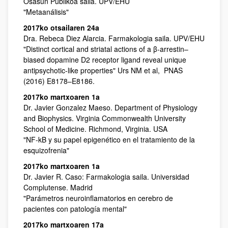
Osasun Publikoa saila. UPV/EHU
"Metaanálisis"
2017ko otsailaren 24a
Dra. Rebeca Diez Alarcia. Farmakologia saila. UPV/EHU
"Distinct cortical and striatal actions of a β-arrestin–
biased dopamine D2 receptor ligand reveal unique
antipsychotic-like properties" Urs NM et al, PNAS
(2016) E8178–E8186.
2017ko martxoaren 1a
Dr. Javier Gonzalez Maeso. Department of Physiology
and Biophysics. Virginia Commonwealth University
School of Medicine. Richmond, Virginia. USA
"NF-kB y su papel epigenético en el tratamiento de la
esquizofrenia"
2017ko martxoaren 1a
Dr. Javier R. Caso: Farmakologia saila. Universidad
Complutense. Madrid
"Parámetros neuroinflamatorios en cerebro de
pacientes con patología mental"
2017ko martxoaren 17a