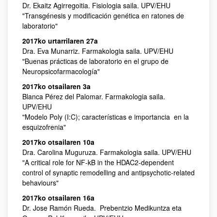
Dr. Ekaitz Agirregoitia. Fisiologia saila. UPV/EHU
"Transgénesis y modificación genética en ratones de
laboratorio"
2017ko urtarrilaren 27a
Dra. Eva Munarriz. Farmakologia saila. UPV/EHU
"Buenas prácticas de laboratorio en el grupo de
Neuropsicofarmacología"
2017ko otsailaren 3a
Blanca Pérez del Palomar. Farmakologia saila.
UPV/EHU
"Modelo Poly (I:C); características e importancia en la
esquizofrenia"
2017ko otsailaren 10a
Dra. Carolina Muguruza. Farmakologia saila. UPV/EHU
"A critical role for NF-kB in the HDAC2-dependent
control of synaptic remodelling and antipsychotic-related
behaviours"
2017ko otsailaren 16a
Dr. Jose Ramón Rueda. Prebentzio Medikuntza eta