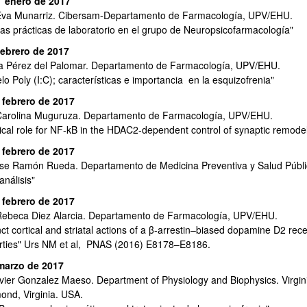
 enero de 2017
Eva Munarriz. Cibersam-Departamento de Farmacología, UPV/EHU.
as prácticas de laboratorio en el grupo de Neuropsicofarmacología"
febrero de 2017
a Pérez del Palomar. Departamento de Farmacología, UPV/EHU.
o Poly (I:C); características e importancia en la esquizofrenia"
 febrero de 2017
Carolina Muguruza. Departamento de Farmacología, UPV/EHU.
tical role for NF-kB in the HDAC2-dependent control of synaptic remode
 febrero de 2017
ose Ramón Rueda. Departamento de Medicina Preventiva y Salud Públ
análisis"
 febrero de 2017
Rebeca Diez Alarcia. Departamento de Farmacología, UPV/EHU.
ar subpáginas
nct cortical and striatal actions of a β-arrestin–biased dopamine D2 rece
rties" Urs NM et al, PNAS (2016) E8178–E8186.
marzo de 2017
avier Gonzalez Maeso. Department of Physiology and Biophysics. Virgi
ond, Virginia. USA.
ar subpáginas