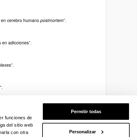
ios en cerebro humano
postmortem
”.
s en adicciones”.
lexes”.
”.
ción del mecanismo de acción de antidepresivos
Permitir todas
er funciones de
ga del sitio web
Personalizar
arla con otra