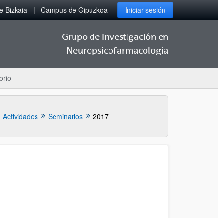
 Bizkaia
Campus de Gipuzkoa
Iniciar sesión
Grupo de Investigación en
Neuropsicofarmacología
orio
Actividades
Seminarios
2017