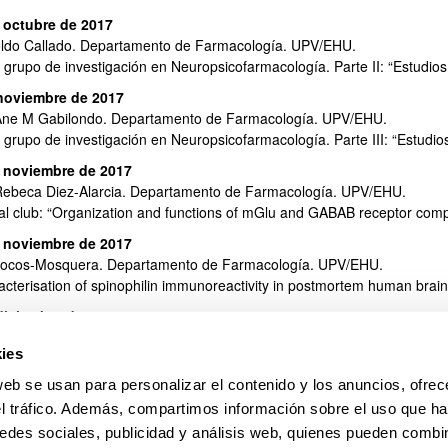
 octubre de 2017
oldo Callado. Departamento de Farmacología. UPV/EHU.
l grupo de investigación en Neuropsicofarmacología. Parte II: “Estud
noviembre de 2017
Ane M Gabilondo. Departamento de Farmacología. UPV/EHU.
 grupo de investigación en Neuropsicofarmacología. Parte III: “Estudio
 noviembre de 2017
Rebeca Diez-Alarcia. Departamento de Farmacología. UPV/EHU.
al club: “Organization and functions of mGlu and GABAB receptor comp
 noviembre de 2017
Brocos-Mosquera. Departamento de Farmacología. UPV/EHU.
acterisation of spinophilin immunoreactivity in postmortem human brain
diciembre de 2017
orge E Ortega. Departamento de Farmacología. UPV/EHU.
ies
l grupo de investigación en Neuropsicofarmacología. Parte IV: “Evalua
nte estudios de microdiálisis cerebral
in vivo
en rata despierta”.
web se usan para personalizar el contenido y los anuncios, ofrec
el tráfico. Además, compartimos información sobre el uso que ha
 diciembre de 2017
 Mollinedo-Gajate. Departamento de Farmacología. UPV/EHU.
edes sociales, publicidad y análisis web, quienes pueden combin