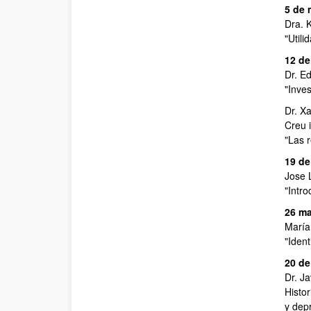
5 de 
Dra. 
"Utili
12 de
Dr. Ed
"Inve
Dr. X
Creu 
"Las r
19 de
Jose 
"Intro
26 ma
María
"Ident
20 de
Dr. J
Histo
y dep