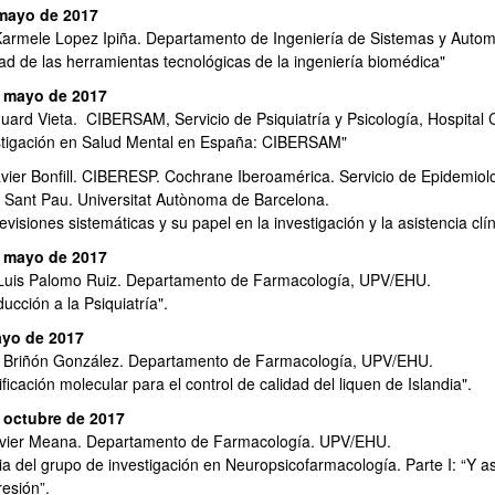
mayo de 2017
Karmele Lopez Ipiña. Departamento de Ingeniería de Sistemas y Auto
dad de las herramientas tecnológicas de la ingeniería biomédica"
 mayo de 2017
uard Vieta. CIBERSAM, Servicio de Psiquiatría y Psicología, Hospital C
stigación en Salud Mental en España: CIBERSAM"
avier Bonfill. CIBERESP. Cochrane Iberoamérica. Servicio de Epidemiolog
i Sant Pau. Universitat Autònoma de Barcelona.
evisiones sistemáticas y su papel en la investigación y la asistencia clín
 mayo de 2017
Luis Palomo Ruiz. Departamento de Farmacología, UPV/EHU.
ducción a la Psiquiatría".
yo de 2017
 Briñón González. Departamento de Farmacología, UPV/EHU.
ificación molecular para el control de calidad del liquen de Islandia".
 octubre de 2017
avier Meana. Departamento de Farmacología. UPV/EHU.
ria del grupo de investigación en Neuropsicofarmacología. Parte I: “
resión”.