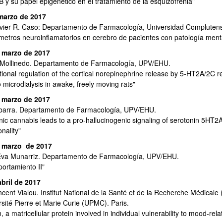
B y su papel epigenético en el tratamiento de la esquizofrenia"
marzo de 2017
avier R. Caso: Departamento de Farmacología, Universidad Complutens
metros neuroinflamatorios en cerebro de pacientes con patología ment
 marzo de 2017
 Mollinedo. Departamento de Farmacología, UPV/EHU.
tional regulation of the cortical norepinephrine release by 5-HT2A/2C
o microdialysis in awake, freely moving rats"
 marzo de 2017
Ibarra. Departamento de Farmacología, UPV/EHU.
nic cannabis leads to a pro-hallucinogenic signaling of serotonin 5HT2
onality"
 marzo de 2017
Eva Munarriz. Departamento de Farmacología, UPV/EHU.
ortamiento II"
abril de 2017
ncent Vialou. Institut National de la Santé et de la Recherche Médicale 
rsité Pierre et Marie Curie (UPMC). Paris.
, a matricellular protein involved in individual vulnerability to mood-rel