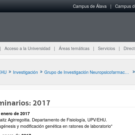
Campus de Álava
Campus de
Acceso a la Universidad
Áreas temáticas
Servicios
Direct
EHU
Investigación
Grupo de Investigación Neuropsicofarmacología
minarios: 2017
 enero de 2017
ar subpáginas
kaitz Agirregoitia. Departamento de Fisiología, UPV/EHU.
sgénesis y modificación genética en ratones de laboratorio"