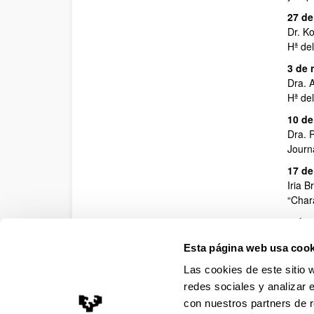
27 de
Dr. K
Hª de
3 de 
Dra. 
Hª del
10 de
Dra. 
Journ
17 de
Iria 
“Char
1 de 
Dr. J
Esta página web usa cook
Hª de
media
Las cookies de este sitio 
redes sociales y analizar 
15 de
Irene
con nuestros partners de r