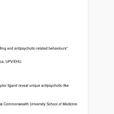
lling and antipsychotic-related behaviours"
ica, UPV/EHU.
ptor ligand reveal unique antipsychotic-like
nia Commonwealth University School of Medicine.