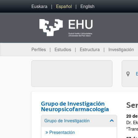
Saltar al contenido principal
Euskara
Español
English
Perfiles
Estudios
Estructura
Investigación
Grupo de Investigación
Se
Neuropsicofarmacología
20 de
Grupo de Investigación
Mostrar/ocult
Dr. E
"Tran
Presentación