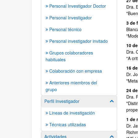
27 de
Personal Investigador Doctor
Dra. 
"Buen
Personal Investigador
3 de 
Personal técnico
Blanc
"Model
Personal investigador invitado
10 de
Dra. 
Grupos colaboradores
"A cri
habituales
16 de
Colaboración con empresa
Dr. J
"Meta
Anteriores miembros del
grupo
24 de
Dra. 
Perfil Investigador
Mostrar/ocult
"Disti
prope
Lineas de investigación
1 de 
Técnicas utilizadas
Dr. J
Richm
Actividades
Mostrar/ocult