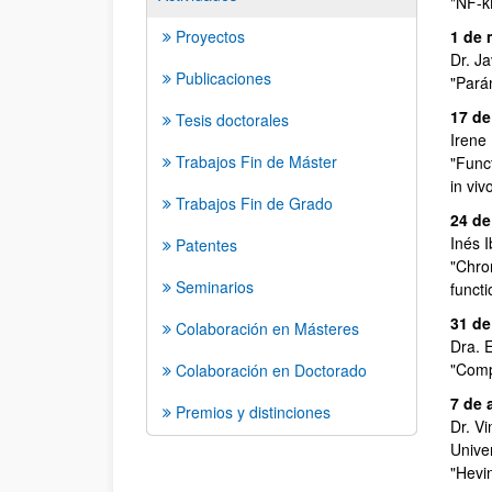
"NF-k
Proyectos
1 de 
Dr. J
Publicaciones
"Pará
17 de
Tesis doctorales
Irene
Trabajos Fin de Máster
"Func
in viv
Trabajos Fin de Grado
24 de
Inés 
Patentes
"Chro
Seminarios
functi
31 de
Colaboración en Másteres
Dra. 
"Comp
Colaboración en Doctorado
7 de 
Premios y distinciones
Dr. Vi
Unive
"Hevin