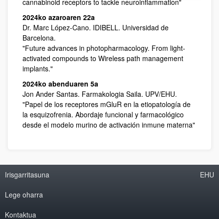
cannabinoid receptors to tackle neuroinflammation"
2024ko azaroaren 22a
Dr. Marc López-Cano. IDIBELL. Universidad de
Barcelona.
"Future advances in photopharmacology. From light-
activated compounds to Wireless path management
implants."
2024ko abenduaren 5a
Jon Ander Santas. Farmakologia Saila. UPV/EHU.
"Papel de los receptores mGluR en la etiopatología de
la esquizofrenia. Abordaje funcional y farmacológico
desde el modelo murino de activación inmune materna"
Irisgarritasuna
EHU
Lege oharra
Kontaktua