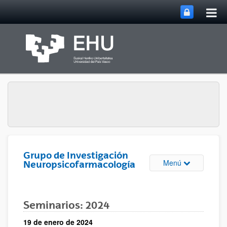
Abri
Saltar al contenido principal
me
prin
Grupo de Investigación
Abrir/cerrar m
Menú
Neuropsicofarmacología
Seminarios: 2024
19 de enero de 2024