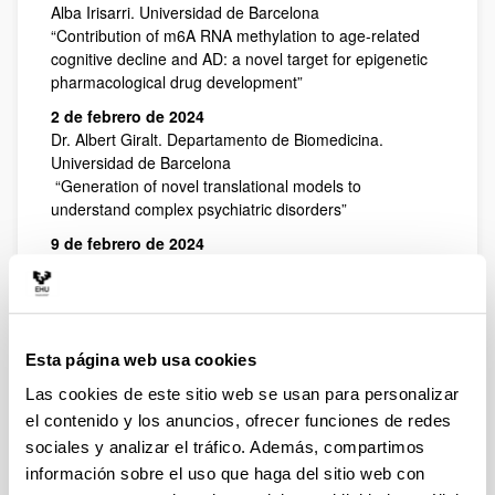
Alba Irisarri. Universidad de Barcelona
“Contribution of m6A RNA methylation to age-related
cognitive decline and AD: a novel target for epigenetic
pharmacological drug development”
2 de febrero de 2024
Dr. Albert Giralt. Departamento de Biomedicina.
Universidad de Barcelona
“Generation of novel translational models to
understand complex psychiatric disorders”
9 de febrero de 2024
Dra. Leyre Urigüen. Departamento de Farmacología.
UPV/EHU
“Caracterización de neurosferas, neuronas y glía en
esquizofrenia. Búsqueda de biomarcadores para una
nueva tipificación y abordaje terapéutico individualizado
Esta página web usa cookies
de las psicosis”
Las cookies de este sitio web se usan para personalizar
23 de febrero de 2024
el contenido y los anuncios, ofrecer funciones de redes
Dra. Marta Pereira. Universidad Autónoma de Madrid
sociales y analizar el tráfico. Además, compartimos
“Organoides de cerebro humano en el desarrollo
información sobre el uso que haga del sitio web con
tecnológico de plataformas de investigación in vitro”