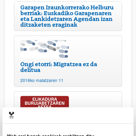
Garapen Iraunkorrerako Helburu
berriak: Euskadiko Garapenaren
eta Lankidetzaren Agendan izan
ditzaketen eraginak
Ongi etorri: Migratzea ez da
delitua
2016ko maiatzaren 11
Elikadura burujabetza astea
2016ko maiatzaren 5etik apirilaren 20ra