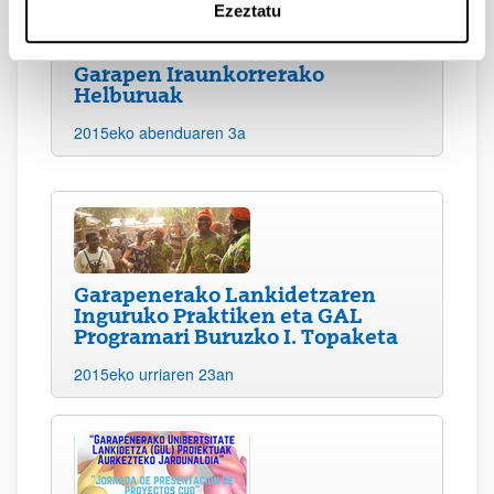
Ezeztatu
Garapen Iraunkorrerako
Helburuak
2015eko abenduaren 3a
Garapenerako Lankidetzaren
Inguruko Praktiken eta GAL
Programari Buruzko I. Topaketa
2015eko urriaren 23an