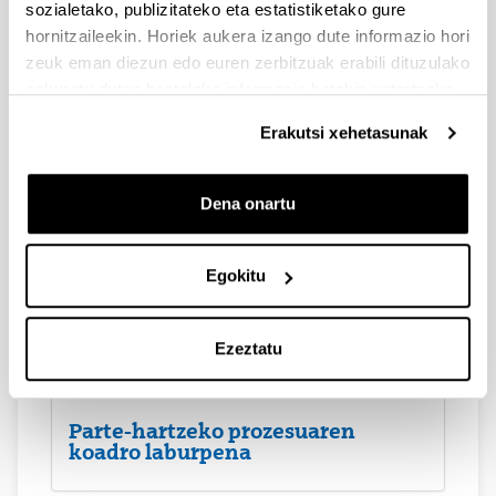
sozialetako, publizitateko eta estatistiketako gure
Kontaktuak
hornitzaileekin. Horiek aukera izango dute informazio hori
zeuk eman diezun edo euren zerbitzuak erabili dituzulako
eskuratu duten bestelako informazio batekin uztartzeko.
Ebaluazio prozesua
Erakutsi xehetasunak
Dena onartu
Ebaluazioa egiteko galdeketa
Egokitu
Ebaluatzeko metodoa
Ezeztatu
Parte-hartzeko prozesuaren
koadro laburpena