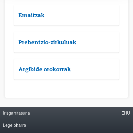
Emaitzak
Prebentzio-zirkuluak
Argibide orokorrak
Irisgarritasuna
EHU
Lege oharra