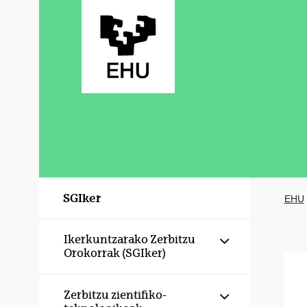
Eduki nagusira joan
SGIker
EHU
Erakutsi/izku
Ikerkuntzarako Zerbitzu
Orokorrak (SGIker)
Erakutsi/izku
Zerbitzu zientifiko-