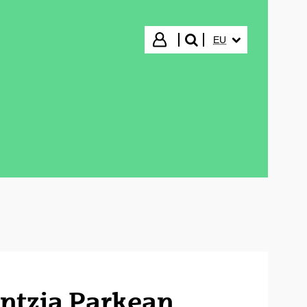
HIZKUNTZA HAUTA
Hasi saioa
EU
bilatu"
ntzia Parkean