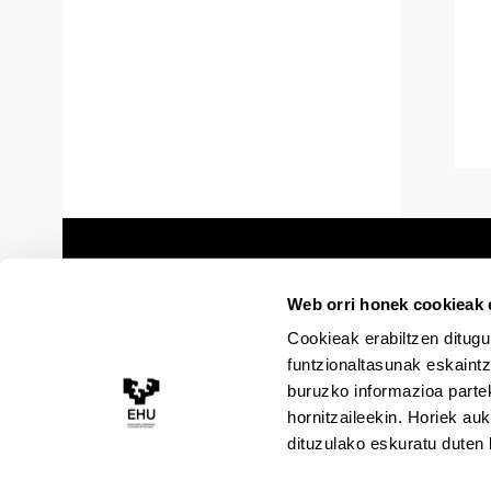
Web orri honek cookieak e
Cookieak erabiltzen ditugu
funtzionaltasunak eskaintz
buruzko informazioa partek
hornitzaileekin. Horiek au
dituzulako eskuratu duten 