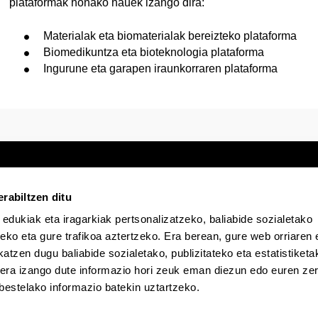
plataformak honako hauek izango dira:
Materialak eta biomaterialak bereizteko plataforma
Biomedikuntza eta bioteknologia plataforma
Ingurune eta garapen iraunkorraren plataforma
rabiltzen ditu
 edukiak eta iragarkiak pertsonalizatzeko, baliabide sozialetako
Egoitza elektronikoa
Irisgarritasuna
Lege
eko eta gure trafikoa aztertzeko. Era berean, gure web orriaren e
atzen dugu baliabide sozialetako, publizitateko eta estatistiketa
kera izango dute informazio hori zeuk eman diezun edo euren zerb
EHU Tiktok-en
EHU Bluesky-n
EHU Fa
bestelako informazio batekin uztartzeko.