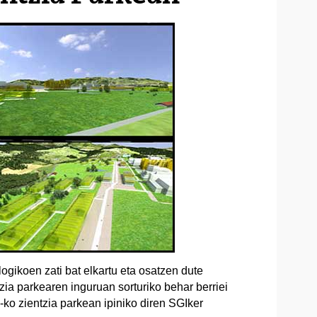
logikoen zati bat elkartu eta osatzen dute
zia parkearen inguruan sorturiko behar berriei
o zientzia parkean ipiniko diren SGIker