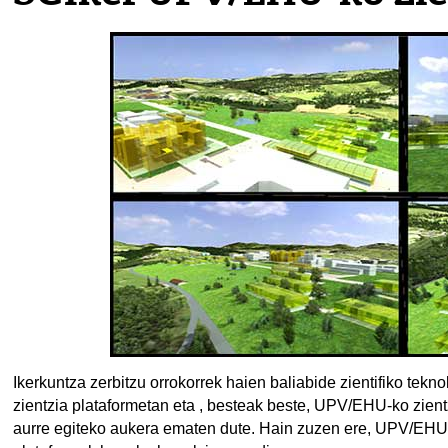
tatu azpiorriak
tatu azpiorriak
tatu azpiorriak
Ikerkuntza zerbitzu orrokorrek haien baliabide zientifiko tekno
zientzia plataformetan eta , besteak beste, UPV/EHU-ko zient
aurre egiteko aukera ematen dute. Hain zuzen ere, UPV/EHU-k