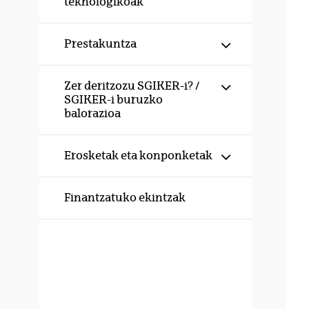
teknologikoak
Erakutsi/izku
Prestakuntza
Erakutsi/izku
Zer deritzozu SGIKER-i? /
SGIKER-i buruzko
balorazioa
Erakutsi/izku
Erosketak eta konponketak
Finantzatuko ekintzak