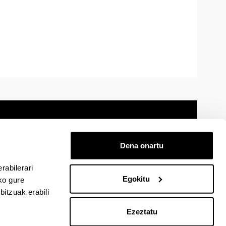
Dena onartu
 oharra
Mapa
Laguntza
Kontaktua
rabilerari
Egokitu
ko gure
itzuak erabili
cebook-en
EHU Linkedin-en
EHU Instagram-en
EHU Youtube-en
EHU Vimeo-en
EHU Flickr-en
Ezeztatu