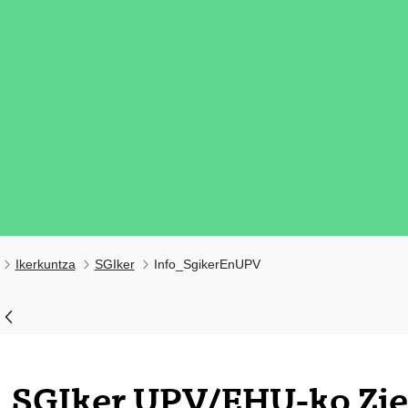
Ikerkuntza
SGIker
Info_SgikerEnUPV
tatu azpiorriak
tatu azpiorriak
SGIker UPV/EHU-ko Zie