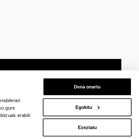
Dena onartu
 oharra
Mapa
Laguntza
Kontaktua
rabilerari
Egokitu
ko gure
itzuak erabili
cebook-en
EHU Linkedin-en
EHU Instagram-en
EHU Youtube-en
EHU Vimeo-en
EHU Flickr-en
Ezeztatu