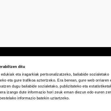
rabiltzen ditu
 edukiak eta iragarkiak pertsonalizatzeko, baliabide sozialetako
Egoitza elektronikoa
Irisgarritasuna
Lege
eko eta gure trafikoa aztertzeko. Era berean, gure web orriaren e
atzen dugu baliabide sozialetako, publizitateko eta estatistiketa
kera izango dute informazio hori zeuk eman diezun edo euren zerb
EHU Tiktok-en
EHU Bluesky-n
EHU Fa
bestelako informazio batekin uztartzeko.