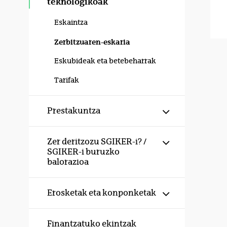
teknologikoak
Eskaintza
Zerbitzuaren-eskaria
Eskubideak eta betebeharrak
Tarifak
Erakutsi/izku
Prestakuntza
Erakutsi/izku
Zer deritzozu SGIKER-i? /
SGIKER-i buruzko
balorazioa
Erakutsi/izku
Erosketak eta konponketak
Finantzatuko ekintzak