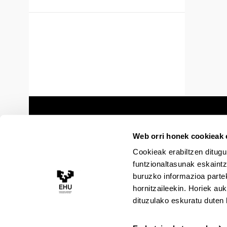
Web orri honek cookieak e
Cookieak erabiltzen ditugu
funtzionaltasunak eskaintz
buruzko informazioa partek
hornitzaileekin. Horiek au
dituzulako eskuratu duten 