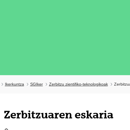
Ikerkuntza
SGIker
Zerbitzu zientifiko-teknologikoak
Zerbitzu
tatu azpiorriak
Zerbitzuaren eskaria
tatu azpiorriak