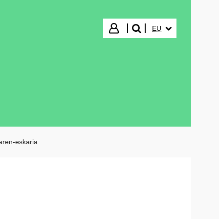
HIZKUNTZA HAUTA
Hasi saioa
EU
bilatu"
aren-eskaria