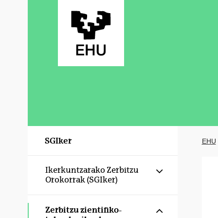
Eduki nagusira joan
SGIker
EHU
Erakutsi/izku
Ikerkuntzarako Zerbitzu
Orokorrak (SGIker)
Erakutsi/izku
Zerbitzu zientifiko-