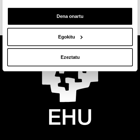
eskura jartzea hainbat iturritatik jasotako azido
nukleikoen bildumak, batez ere, DNAkoak
Dena onartu
Egokitu
Ezeztatu