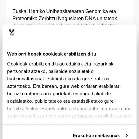
Euskal Herriko Unibertsitatearen Genomika eta
Proteomika Zerbitzu Nagusiaren DNA unitateak
ikerkuntza oinarrizkoak eta aplikatuak bultzatzen
ditu hainbat jakintza arlotan, hala nola
Biomedikuntza Zientzietan, Biologian, Ingurumen
eta Elikagaien Zientzietan. Horrez gain, Osasun
Web orri honek cookieak erabiltzen ditu
Klinikoaren arloan zerbitzuak eskaintzeko laguntza
ematen du.
Cookieak erabiltzen ditugu edukiak eta iragarkiak
pertsonalizatzeko, baliabide sozialetako
Era berean, zerbitzu honetara, besteak beste,
funtzionaltasunak eskaintzeko eta gure trafikoa
Euskal Zientzia, Teknologia eta Berrikuntza
aztertzeko. Era berean, gure web orriaren erabilerari
Sarearen ikertzaileak, EHUkoak ez diren
buruzko informazioa partekatzen dugu baliabide
ikertzaileak eta estatuko nahiz nazioarteko
sozialetako, publizitateko eta estatistiketako gure
erakunde publiko eta pribatuetako ikertzaileak
hornitzaileekin. Horiek aukera izango dute informazio hori
hurbiltzen dira.
zeuk eman diezun edo euren zerbitzuak erabili dituzulako
eskuratu duten bestelako informazio batekin uztartzeko.
DNA Bankuaren Unitateak hainbat zerbitzu
eskaintzen ditu honako xede honekin: ikertzaileen
Erakutsi xehetasunak