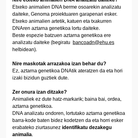
Etxeko animalien DNA berme osoarekin analizatu
daiteke, Genoma proiektuaren garapenari esker.
Etxeko animalien artetik, katuen eta txakurren
DNAren aztarna genetikoa lortu daiteke.
Beste espezie batzuen aztarna genetikoa ere
analizatu daiteke (begiratu
bancoadn@ehu.es
helbidean).
Nire maskotak arrazakoa izan behar du?
Ez, aztarna genetikoa DNAtik ateratzen da eta hori
izaki bizidun guztiek dute.
Zer onura izan ditzake?
Animaliek ez dute hatz-markarik; baina bai, ordea,
aztarna genetikoa.
DNA analizatu ondoren, lortutako aztarna genetikoa
barra-kode baten bidez kodetzen da eta horri esker
erabateko ziurtasunez
identifikatu dezakegu
animalia
.