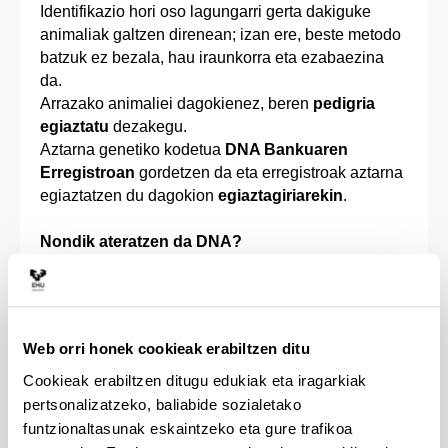
Identifikazio hori oso lagungarri gerta dakiguke
animaliak galtzen direnean; izan ere, beste metodo
batzuk ez bezala, hau iraunkorra eta ezabaezina
da.
Arrazako animaliei dagokienez, beren
pedigria
egiaztatu
dezakegu.
Aztarna genetiko kodetua
DNA Bankuaren
Erregistroan
gordetzen da eta erregistroak aztarna
egiaztatzen du dagokion
egiaztagiriarekin
.
Nondik ateratzen da DNA?
Oro har listutik ateratzen den arren, odola edo
bestelako lagin biologikoak ere erabili daitezke,
DNA berdina baita gorputzaren zelula guztietan.
Web orri honek cookieak erabiltzen ditu
Nola hartzen da lagina?
Animaliako hiru torunda esteril erabiltzen dira.
Cookieak erabiltzen ditugu edukiak eta iragarkiak
Listuan busti eta laborategira bidaltzen dira.
pertsonalizatzeko, baliabide sozialetako
funtzionaltasunak eskaintzeko eta gure trafikoa