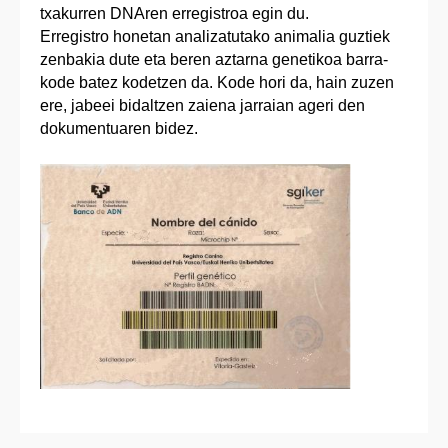
txakurren DNAren erregistroa egin du.
Erregistro honetan analizatutako animalia guztiek
zenbakia dute eta beren aztarna genetikoa barra-
kode batez kodetzen da. Kode hori da, hain zuzen
ere, jabeei bidaltzen zaiena jarraian ageri den
dokumentuaren bidez.