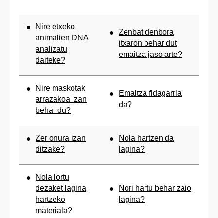
Nire etxeko
Zenbat denbora
animalien DNA
itxaron behar dut
analizatu
emaitza jaso arte?
daiteke?
Nire maskotak
Emaitza fidagarria
arrazakoa izan
da?
behar du?
Zer onura izan
Nola hartzen da
ditzake?
lagina?
Nola lortu
dezaket lagina
Nori hartu behar zaio
hartzeko
lagina?
materiala?