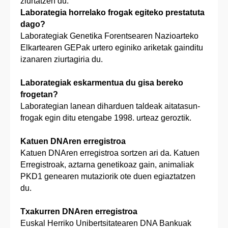
ziurtatzen du.
Laborategia horrelako frogak egiteko prestatuta
dago?
Laborategiak Genetika Forentsearen Nazioarteko
Elkartearen GEPak urtero eginiko ariketak gainditu
izanaren ziurtagiria du.
Laborategiak eskarmentua du gisa bereko
frogetan?
Laborategian lanean diharduen taldeak aitatasun-
frogak egin ditu etengabe 1998. urteaz geroztik.
Katuen DNAren erregistroa
Katuen DNAren erregistroa sortzen ari da. Katuen
Erregistroak, aztarna genetikoaz gain, animaliak
PKD1 genearen mutaziorik ote duen egiaztatzen
du.
Txakurren DNAren erregistroa
Euskal Herriko Unibertsitatearen DNA Bankuak