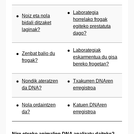
Laborategia
Noiz eta nola
horrelako frogak
bidali ditzaket
egiteko prestatuta
laginak?
dago?
Laborategiak
Zenbat balio du
eskarmentua du gisa
frogak?
bereko frogetan?
Nondik ateratzen
Txakurren DNAren
da DNA?
erregistroa
Nola ordaintzen
Katuen DNAren
da?
erregistroa
Nire etxeko animalien DNA analizatu daiteke?