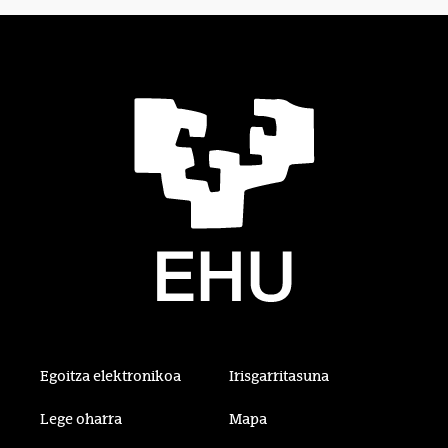
Egoitza elektronikoa
Irisgarritasuna
Lege oharra
Mapa