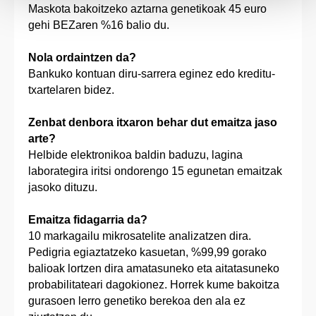
Maskota bakoitzeko aztarna genetikoak 45 euro
gehi BEZaren %16 balio du.
Nola ordaintzen da?
Bankuko kontuan diru-sarrera eginez edo kreditu-
txartelaren bidez.
Zenbat denbora itxaron behar dut emaitza jaso
arte?
Helbide elektronikoa baldin baduzu, lagina
laborategira iritsi ondorengo 15 egunetan emaitzak
jasoko dituzu.
Emaitza fidagarria da?
10 markagailu mikrosatelite analizatzen dira.
Pedigria egiaztatzeko kasuetan, %99,99 gorako
balioak lortzen dira amatasuneko eta aitatasuneko
probabilitateari dagokionez. Horrek kume bakoitza
gurasoen lerro genetiko berekoa den ala ez