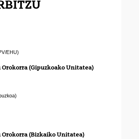
RBITZU
UPV/EHU)
 Orokorra (Gipuzkoako Unitatea)
puzkoa)
 Orokorra (Bizkaiko Unitatea)