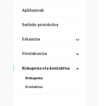
Aplikazioak
Sarbide-protokoloa
Erakutsi/izku
Eskaintza
Erakutsi/izku
Prestakuntza
Erakutsi/izku
Kokapena eta kontaktua
Kokapena
Kontaktua