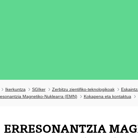
Ikerkuntza
SGIker
Zerbitzu zientifiko-teknologikoak
Eskaintz
resonantzia Magnetiko-Nuklearra (EMN)
Kokapena eta kontaktua
ERRESONANTZIA MAG