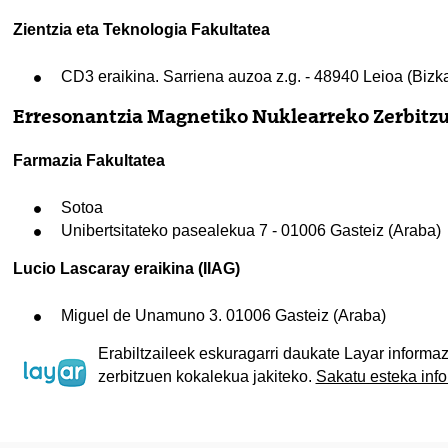
Zientzia eta Teknologia Fakultatea
CD3 eraikina. Sarriena auzoa z.g. - 48940 Leioa (Bizka
Erresonantzia Magnetiko Nuklearreko Zerbitzu
Farmazia Fakultatea
Sotoa
Unibertsitateko pasealekua 7 - 01006 Gasteiz (Araba)
Lucio Lascaray eraikina (IIAG)
Miguel de Unamuno 3. 01006 Gasteiz (Araba)
Erabiltzaileek eskuragarri daukate Layar infor
zerbitzuen kokalekua jakiteko.
Sakatu esteka info