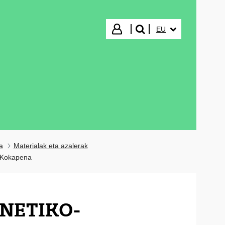
HIZKUNTZA HAUTA
Hasi saioa
EU
bilatu"
a
Materialak eta azalerak
Kokapena
NETIKO-