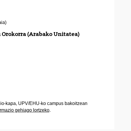
ia)
 Orokorra (Arabako Unitatea)
mazio-kapa, UPV/EHU-ko campus bakoitzean
rmazio gehiago lortzeko
.