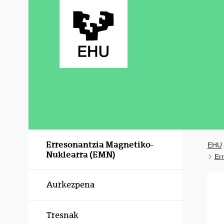
Eduki nagusira joan
Erresonantzia Magnetiko-
EHU
Nuklearra (EMN)
Er
Aurkezpena
Tresnak