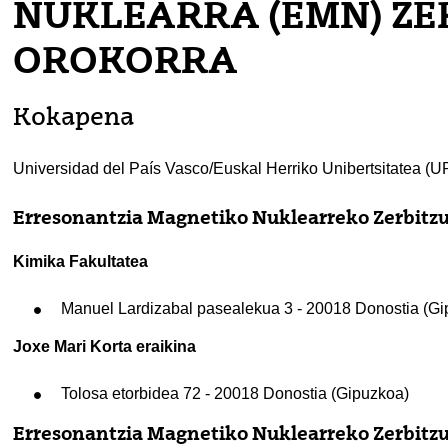
NUKLEARRA (EMN) ZE
OROKORRA
Kokapena
tatu azpiorriak
Universidad del País Vasco/Euskal Herriko Unibertsitatea (
Erresonantzia Magnetiko Nuklearreko Zerbitzu
tatu azpiorriak
Kimika Fakultatea
tatu azpiorriak
Manuel Lardizabal pasealekua 3 - 20018 Donostia (Gi
Joxe Mari Korta eraikina
Tolosa etorbidea 72 - 20018 Donostia (Gipuzkoa)
Erresonantzia Magnetiko Nuklearreko Zerbitzu