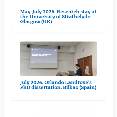
May-July 2026. Research stay at
the University of Strathclyde.
Glasgow (UK)
July 2026. Orlando Landrove's
PhD dissertation. Bilbao (Spain)