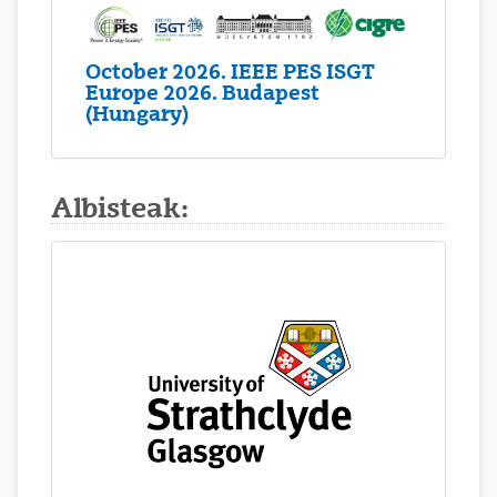
October 2026. IEEE PES ISGT
Europe 2026. Budapest
(Hungary)
Albisteak: