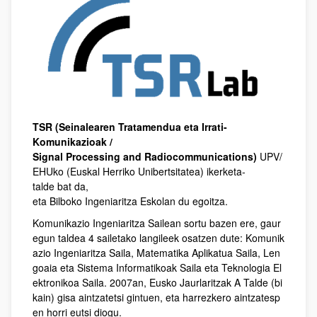
TSR (Seinalearen Tratamendua eta Irrati-
Komunikazioak /
Signal Processing and Radiocommunications)
UPV/
EHUko (Euskal Herriko Unibertsitatea) ikerketa-
talde bat da,
eta Bilboko Ingeniaritza Eskolan du egoitza.
Komunikazio Ingeniaritza Sailean sortu bazen ere, gaur
egun taldea 4 sailetako langileek osatzen dute: Komunik
azio Ingeniaritza Saila, Matematika Aplikatua Saila, Len
goaia eta Sistema Informatikoak Saila eta Teknologia El
ektronikoa Saila. 2007an, Eusko Jaurlaritzak A Talde (bi
kain) gisa aintzatetsi gintuen, eta harrezkero aintzatesp
en horri eutsi diogu.