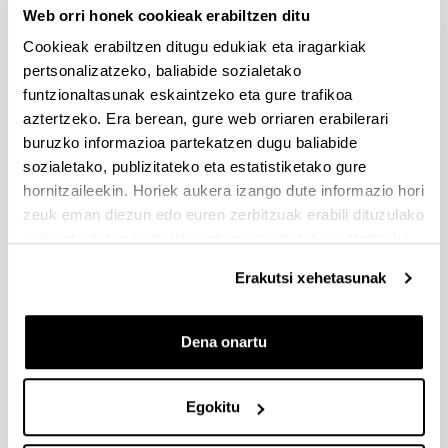
Web orri honek cookieak erabiltzen ditu
Cookieak erabiltzen ditugu edukiak eta iragarkiak
pertsonalizatzeko, baliabide sozialetako
funtzionaltasunak eskaintzeko eta gure trafikoa
aztertzeko. Era berean, gure web orriaren erabilerari
buruzko informazioa partekatzen dugu baliabide
sozialetako, publizitateko eta estatistiketako gure
hornitzaileekin. Horiek aukera izango dute informazio hori
August 2026. EMC Europe.
zeuk eman diezun edo euren zerbitzuak erabili dituzulako
Prague (Czech Republic)
eskuratu duten bestelako informazio batekin uztartzeko.
Erakutsi xehetasunak
Dena onartu
Egokitu
September 2026. CPEM 2026
Conference. Madrid (Spain)