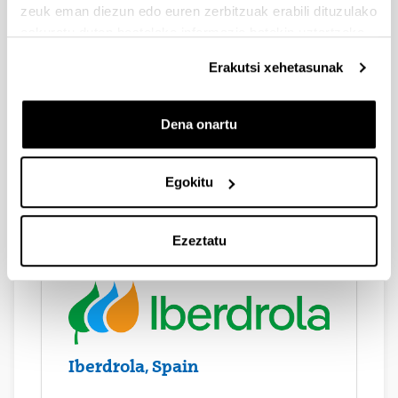
zeuk eman diezun edo euren zerbitzuak erabili dituzulako
eskuratu duten bestelako informazio batekin uztartzeko.
Erakutsi xehetasunak
Dena onartu
Egokitu
Ikerlan, Spain
Ezeztatu
Iberdrola, Spain