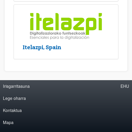
Itelazpi, Spain
Irisgarritasuna
EHU
Lege oharra
Kontaktua
Mapa