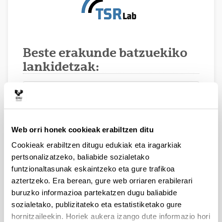
Beste erakunde batzuekiko
lankidetzak:
ETRI (Electronics and
Telecommunications Research
Web orri honek cookieak erabiltzen ditu
Institute), Korea
Cookieak erabiltzen ditugu edukiak eta iragarkiak
pertsonalizatzeko, baliabide sozialetako
funtzionaltasunak eskaintzeko eta gure trafikoa
aztertzeko. Era berean, gure web orriaren erabilerari
buruzko informazioa partekatzen dugu baliabide
sozialetako, publizitateko eta estatistiketako gure
CRC (Communications
hornitzaileekin. Horiek aukera izango dute informazio hori
Research Center), Canada