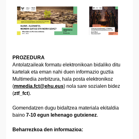
PROZEDURA
Antolatzaileak formatu elektronikoan bidaliko ditu
kartelak eta eman nahi duen informazio guztia
Multimedia zerbitzura, hala posta elektronikoz
(
mmedia.fct@ehu.eus
) nola sare sozialen bidez
(
ztf_fct
).
Gomendatzen dugu bidaltzea materiala ekitaldia
baino
7‑10 egun lehenago gutxienez
.
Beharrezkoa den informazioa: