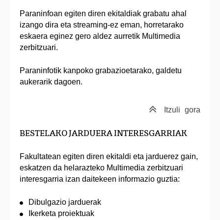
Paraninfoan egiten diren ekitaldiak grabatu ahal
izango dira eta streaming‑ez eman, horretarako
eskaera eginez gero aldez aurretik Multimedia
zerbitzuari.
Paraninfotik kanpoko grabazioetarako, galdetu
aukerarik dagoen.
Itzuli
gora
BESTELAKO JARDUERA INTERESGARRIAK
Fakultatean egiten diren ekitaldi eta jarduerez gain,
eskatzen da helarazteko Multimedia zerbitzuari
interesgarria izan daitekeen informazio guztia:
Dibulgazio jarduerak
Ikerketa proiektuak