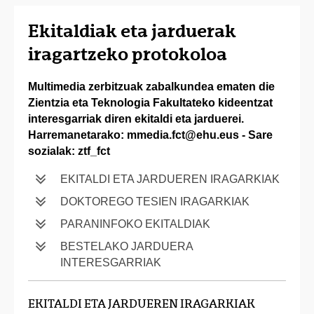
Ekitaldiak eta jarduerak
iragartzeko protokoloa
Multimedia zerbitzuak zabalkundea ematen die
Zientzia eta Teknologia Fakultateko kideentzat
interesgarriak diren ekitaldi eta jarduerei.
Harremanetarako: mmedia.fct@ehu.eus - Sare
sozialak: ztf_fct
EKITALDI ETA JARDUEREN IRAGARKIAK
DOKTOREGO TESIEN IRAGARKIAK
PARANINFOKO EKITALDIAK
BESTELAKO JARDUERA
INTERESGARRIAK
EKITALDI ETA JARDUEREN IRAGARKIAK