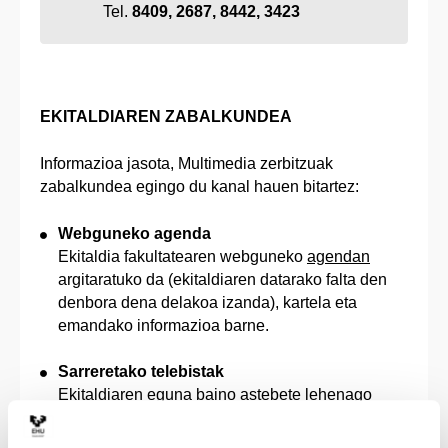
Tel.
8409, 2687, 8442, 3423
EKITALDIAREN ZABALKUNDEA
Informazioa jasota, Multimedia zerbitzuak
zabalkundea egingo du kanal hauen bitartez:
Webguneko agenda
Ekitaldia fakultatearen webguneko
agendan
argitaratuko da (ekitaldiaren datarako falta den
denbora dena delakoa izanda), kartela eta
emandako informazioa barne.
Sarreretako telebistak
Ekitaldiaren eguna baino astebete lehenago
iragarkia jarriko da hiru sarreretako telebistetan
eta lehen solairuko hall nagusikoan.