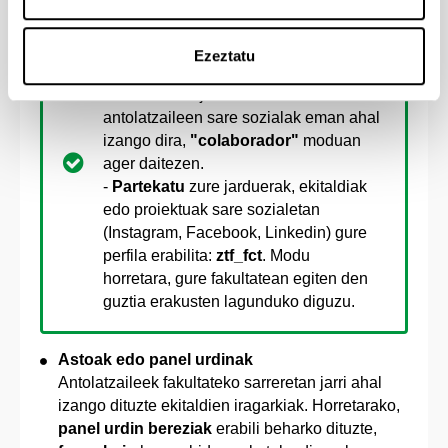
Garrantzitsua:
- Jarri harremanetan gurekin sare
Ezeztatu
sozialen bitartez.
- Ekitaldi edo jardueraren zein
antolatzaileen sare sozialak eman ahal
izango dira,
"colaborador"
moduan
ager daitezen.
-
Partekatu
zure jarduerak, ekitaldiak
edo proiektuak sare sozialetan
(Instagram, Facebook, Linkedin) gure
perfila erabilita:
ztf_fct
. Modu
horretara, gure fakultatean egiten den
guztia erakusten lagunduko diguzu.
Astoak edo panel urdinak
Antolatzaileek fakultateko sarreretan jarri ahal
izango dituzte ekitaldien iragarkiak. Horretarako,
panel urdin bereziak
erabili beharko dituzte,