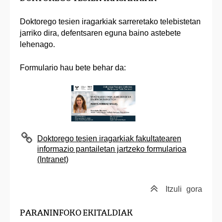
Doktorego tesien iragarkiak sarreretako telebistetan
jarriko dira, defentsaren eguna baino astebete
lehenago.
Formulario hau bete behar da:
Doktorego tesien iragarkiak fakultatearen
informazio pantailetan jartzeko formularioa
(Intranet)
Itzuli
gora
PARANINFOKO EKITALDIAK