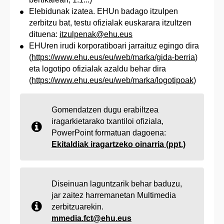
Elebidunak izatea. EHUn badago itzulpen
zerbitzu bat, testu ofizialak euskarara itzultzen
dituena:
itzulpenak@ehu.eus
EHUren irudi korporatiboari jarraituz egingo dira
(
https://www.ehu.eus/eu/web/marka/gida-berria
)
eta logotipo ofizialak azaldu behar dira
(
https://www.ehu.eus/eu/web/marka/logotipoak
)
Gomendatzen dugu erabiltzea
iragarkietarako txantiloi ofiziala,
PowerPoint formatuan dagoena:
Ekitaldiak iragartzeko oinarria (ppt.)
Diseinuan laguntzarik behar baduzu,
jar zaitez harremanetan Multimedia
zerbitzuarekin.
mmedia.fct@ehu.eus