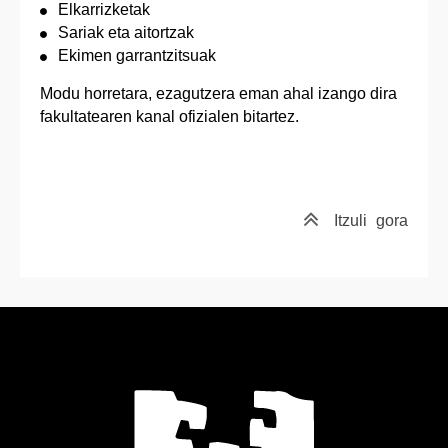
Elkarrizketak
Sariak eta aitortzak
Ekimen garrantzitsuak
Modu horretara, ezagutzera eman ahal izango dira
fakultatearen kanal ofizialen bitartez.
Itzuli
gora