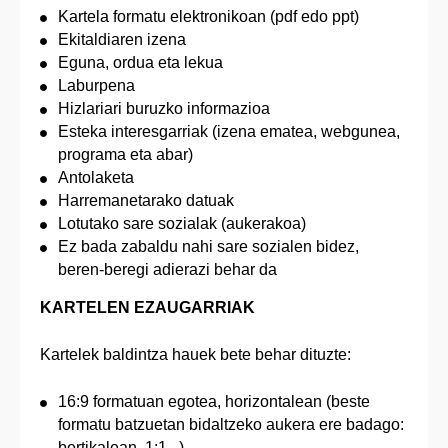
Kartela formatu elektronikoan (pdf edo ppt)
Ekitaldiaren izena
Eguna, ordua eta lekua
Laburpena
Hizlariari buruzko informazioa
Esteka interesgarriak (izena ematea, webgunea,
programa eta abar)
Antolaketa
Harremanetarako datuak
Lotutako sare sozialak (aukerakoa)
Ez bada zabaldu nahi sare sozialen bidez,
beren‑beregi adierazi behar da
KARTELEN EZAUGARRIAK
Kartelek baldintza hauek bete behar dituzte:
16:9 formatuan egotea, horizontalean (beste
formatu batzuetan bidaltzeko aukera ere badago:
bertikalean, 1:1...)