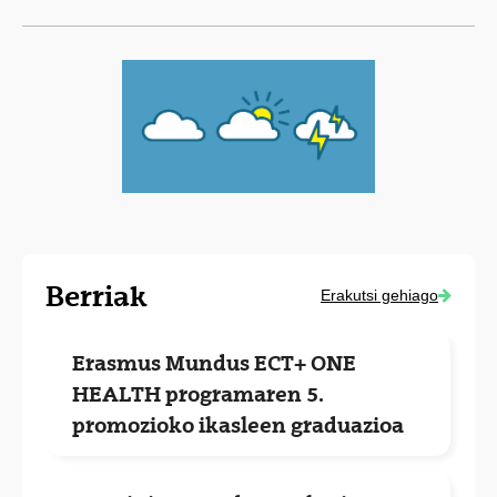
Berriak
Erakutsi gehiago
Erasmus Mundus ECT+ ONE
HEALTH programaren 5.
promozioko ikasleen graduazioa