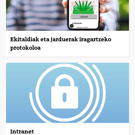
Ekitaldiak eta jarduerak iragartzeko
protokoloa
Intranet