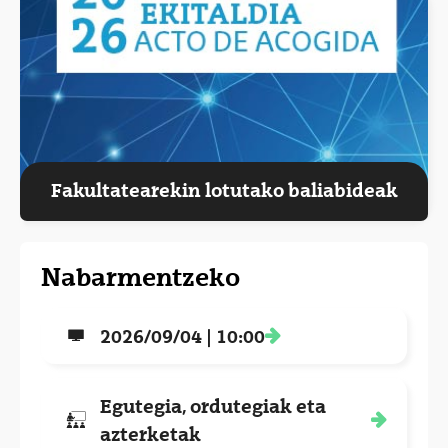
Fakultatearekin lotutako baliabideak
Nabarmentzeko
2026/09/04 | 10:00
Egutegia, ordutegiak eta
azterketak