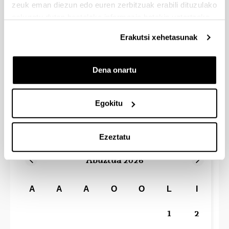
zeuk eman diezun edo euren zerbitzuak erabili dituzulako
eskuratu duten bestelako informazio batekin uztartzeko.
Erakutsi xehetasunak
Fakultateko ekitaldien eta hitzaldien
bideoak
Dena onartu
Agenda
Ekitaldi guztiak
Egokitu
Hautatu ekitaldi mota
Bilatu
Ezeztatu
Abuztua 2026
A
A
A
O
O
L
I
1
2