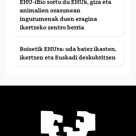
EHU-iBio sortu du EHUk, giza eta
animalien osasunean
ingurumenak duen eragina
ikertzeko zentro berria
Boisetik EHUra: uda batez ikasten,
ikertzen eta Euskadi deskubritzen