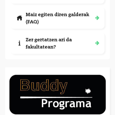
Maiz egiten diren galderak
(FAQ)
Zer gertatzen ari da
fakultatean?