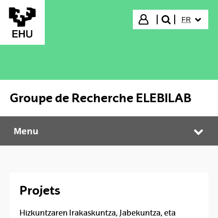
Saut au contenu principal
LANGUE C
Ouverture de session
FR
recherche"
Groupe de Recherche ELEBILAB
Menu
Groupe de Recherche ELEBILAB
Bas
Projets
Hizkuntzaren Irakaskuntza, Jabekuntza, eta