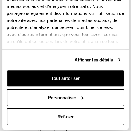
médias sociaux et d'analyser notre trafic. Nous
partageons également des informations sur l'utilisation de
Investigateur principal:
Iñaki García
Fernández
notre site avec nos partenaires de médias sociaux, de
Période:
2009-2011
publicité et d'analyse, qui peuvent combiner celles-ci
Organisme de financement:
Eusko
avec d'autres informations que vous leur avez fournies
Jaurlaritza / Gobierno Vasco
ou qu'ils ont collectées lors de votre utilisation de leurs
services.
Hizkuntzaren Jabekuntza, prozesamendua eta
Afficher les détails
erabilera: Euskara, elebitasuna eta eleaniztasuna
Investigateur principal:
Itziar Idiazabal
Tout autoriser
Période:
2007-2010
Organisme de financement:
Eusko
Jaurlaritza / Gobierno Vasco (GIC07/82 – IT262-07)
Personnaliser
La lengua oral: Adquisición y uso en poblaciones
bilingües y multilingües
Refuser
Investigateur principal:
Itziar Idiazabal