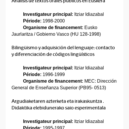
Análisis de textos orales públicos en Euskera
Investigateur principal:
Itziar Idiazabal
Période:
1998-2000
Organisme de financement:
Eusko
Jaurlaritza / Gobierno Vasco (HU 128-1998)
Bilingüismo y adquisición del lenguaje: contacto
y diferenciación de códigos lingüísticos
Investigateur principal:
Itziar Idiazabal
Période:
1996-1999
Organisme de financement:
MEC: Dirección
General de Enseñanza Superior (PB95- 0513)
Argudiaketaren azterketa eta irakaskuntza .
Didaktika elebidunerako saio esperimentala
Investigateur principal:
Itziar Idiazabal
Période:
1995-1997