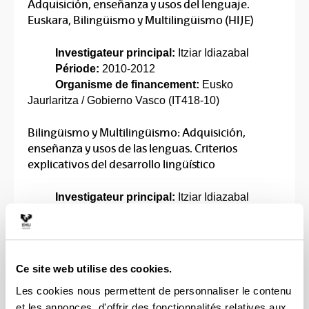
Adquisición, enseñanza y usos del lenguaje.
Euskara, Bilingüismo y Multilingüismo (HIJE)
Investigateur principal:
Itziar Idiazabal
Période:
2010-2012
Organisme de financement:
Eusko
Jaurlaritza / Gobierno Vasco (IT418-10)
Bilingüismo y Multilingüismo: Adquisición,
enseñanza y usos de las lenguas. Criterios
explicativos del desarrollo lingüístico
Investigateur principal:
Itziar Idiazabal
Période:
2009-2012
Organisme de financement:
Ministerio de
Ciencia e Innovación (FFI 2009 – 13956 – CO2 –
01 (FILO))
Ce site web utilise des cookies.
Les cookies nous permettent de personnaliser le contenu
Adaptación al euskara del nivel III del Inventario
et les annonces, d'offrir des fonctionnalités relatives aux
del Desarrollo de las Habilidades Comunicativas