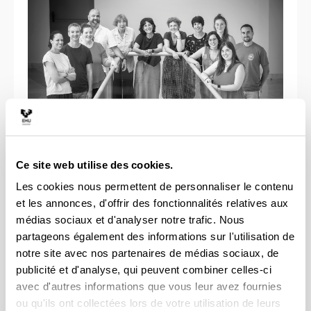
Ce site web utilise des cookies.
Les cookies nous permettent de personnaliser le contenu
Centro de Investigación Micaela Portilla
et les annonces, d'offrir des fonctionnalités relatives aux
Ikergunea
médias sociaux et d'analyser notre trafic. Nous
partageons également des informations sur l'utilisation de
Justo Vélez de Elorriaga, 1
notre site avec nos partenaires de médias sociaux, de
E 01006 Vitoria-Gasteiz
publicité et d'analyse, qui peuvent combiner celles-ci
avec d'autres informations que vous leur avez fournies
+34 945 01 32 46
ou qu'ils ont collectées lors de votre utilisation de leurs