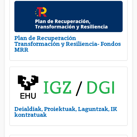
Plan de Recuperación
Transformación y Resiliencia- Fondos
MRR
Deialdiak, Proiektuak, Laguntzak, IK
kontratuak