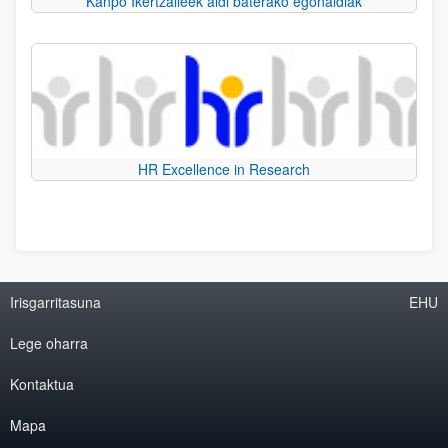
Kanpo Ikertzaileek aldi baterako egonaldiak
HR Excellence in Research
Irisgarritasuna
EHU
Lege oharra
Kontaktua
Mapa