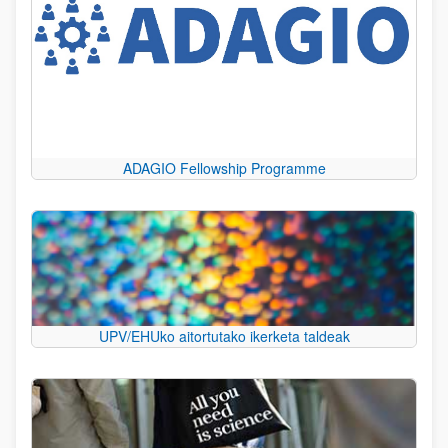
ADAGIO Fellowship Programme
UPV/EHUko aitortutako ikerketa taldeak