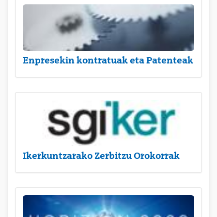
Enpresekin kontratuak eta Patenteak
Ikerkuntzarako Zerbitzu Orokorrak