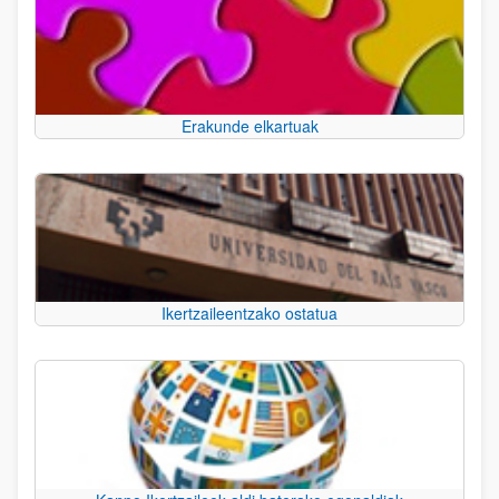
Erakunde elkartuak
Ikertzaileentzako ostatua