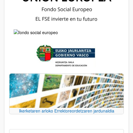
Ikerketaren arloko Errektoreordetzaren jardunaldia