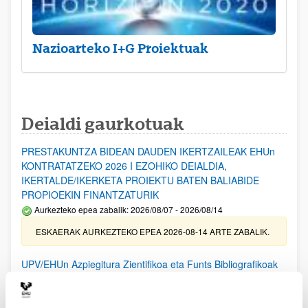
Nazioarteko I+G Proiektuak
Deialdi gaurkotuak
PRESTAKUNTZA BIDEAN DAUDEN IKERTZAILEAK EHUn
KONTRATATZEKO 2026 I EZOHIKO DEIALDIA,
IKERTALDE/IKERKETA PROIEKTU BATEN BALIABIDE
PROPIOEKIN FINANTZATURIK
Aurkezteko epea zabalik: 2026/08/07 - 2026/08/14
ESKAERAK AURKEZTEKO EPEA 2026-08-14 ARTE ZABALIK.
UPV/EHUn Azpiegitura Zientifikoa eta Funts Bibliografikoak
erosi eta berritzeko laguntzak 2026
Izapide irekia