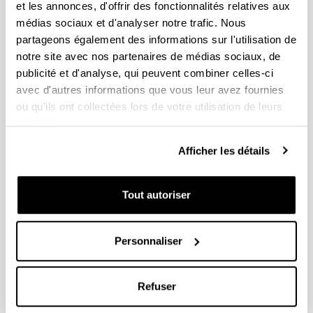
researcher
et les annonces, d'offrir des fonctionnalités relatives aux
Mani
Osoba
médias sociaux et d'analyser notre trafic. Nous
University of Warsaw
Joseph
Ortega
partageons également des informations sur l'utilisation de
Woxsen University
Ane
Olko
notre site avec nos partenaires de médias sociaux, de
FEL
publicité et d'analyse, qui peuvent combiner celles-ci
Justyna
Nandi
University of
avec d'autres informations que vous leur avez fournies
Anik
Mezhoud
Cambridge
ou qu'ils ont collectées lors de votre utilisation de leurs
Salem
Mayeux
services.
University of the
Oliver
Manterola
Basque Country
Afficher les détails
(UPV/EHU)
Ibon
Langah
University of Malaya
Nukhbah
Krauwer
Tout autoriser
Taj
CLARIN ERIC / Utrecht
Inyima
University
Steven
Idiazabal
Alex Ekwueme Federal
Ugomma
Personnaliser
Goirigolzarri
University, Ndufu-Alike
Itziar
Garaizar
University of the
Jone
Garcia-
Basque Country
Refuser
Azkoaga
(UPV/EHU)
Ines