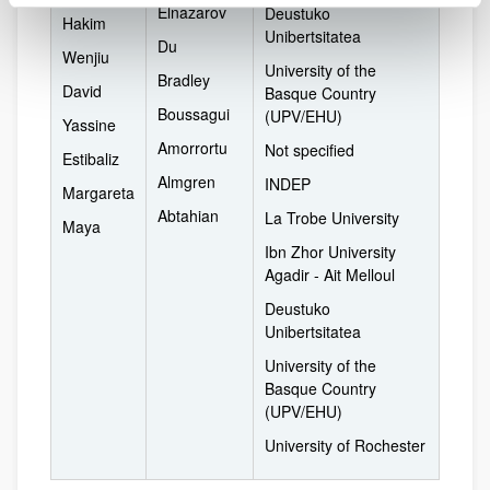
Elnazarov
Deustuko
Hakim
Unibertsitatea
Du
Wenjiu
University of the
Bradley
David
Basque Country
Boussagui
(UPV/EHU)
Yassine
Amorrortu
Not specified
Estibaliz
Almgren
INDEP
Margareta
Abtahian
La Trobe University
Maya
Ibn Zhor University
Agadir - Ait Melloul
Deustuko
Unibertsitatea
University of the
Basque Country
(UPV/EHU)
University of Rochester