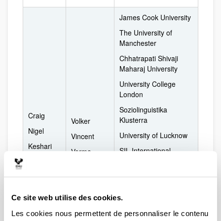
James Cook University
The University of
Manchester
Chhatrapati Shivaji
Maharaj University
University College
London
Soziolinguistika
Craig
Klusterra
Volker
Nigel
University of Lucknow
Vincent
Keshari
SIL International
Verma
Lal
(Nepal)
Valijarvi
Riitta
Elizade University,
Uranga
Ilara-Mokin, Ondo
Belen
State, Nigeria
Rastogi
Ce site web utilise des cookies.
Kavita
Independent
Rai
Les cookies nous permettent de personnaliser le contenu
Netra