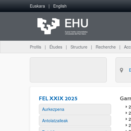
Saut au contenu principal
Euskara
English
Profils
Études
Structure
Recherche
Acc
FEL XXIX 2025
Garr
Aurkezpena
2
2
Antolatzaileak
2