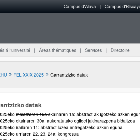
Campus d'Alava
Campus d'Biscay
és á l'université
Áreas thématiques
Services
Directoire
EHU
FEL XXIX 2025
Garrantzizko datak
antzizko datak
2025eko
maiatzaren 15a
ekainaren 1a: abstract-ak igotzeko azken egu
025eko ekainaren 30a: aukeratutako egileei jakinarazpena bidaltzea
025eko irailaren 11: abstract luzea entregatzeko azken eguna
025eko urriaren 22, 23, 24a: kongresua