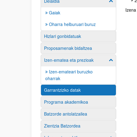
2
Deialdia
Afficher / ma
Izena
Gaiak
Oharra helburuari buruz
Hizlari gonbidatuak
Proposamenak bidaltzea
Izen-ematea eta prezioak
Afficher / ma
Izen-emateari buruzko
oharrak
Garrantzizko datak
Programa akademikoa
Batzorde antolatzailea
Zientzia Batzordea