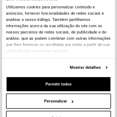
Abiadura handiko trenak Espainiako garraio
Utilizamos cookies para personalizar conteúdo e
sektorearen trantsizio ekologikoari eginte dion
anúncios, fornecer funcionalidades de redes sociais e
ekarpena: bizi-zikloaren analisiaren ikuspegia
, 2021.
Universidad del País Vasco - Euskal Herriko
analisar o nosso tráfego. Também partilhamos
Unibertsitatea
informações acerca da sua utilização do site com os
nossos parceiros de redes sociais, de publicidade e de
KORTAZAR GARTZIA, ANDONI
análise, que as podem combinar com outras informações
que lhes forneceu ou recolhidas por estes a partir da sua
Reforma fiscal ecológica en la Comunidad Autónoma de
utilização dos respetivos serviços.
Euskadi: hacia la predistribución y el gravamen de los
recursos y la energía
, 2018. Universidad del País Vasco
- Euskal Herriko Unibertsitatea
Mostrar detalhes
OLEA OGANDO, JESUS MARIA
Permitir todos
Análisis de la demanda de energía residencial en
España
, 2014. Universidad del País Vasco - Euskal
Herriko Unibertsitatea
Personalizar
GÁLVEZ CASTEX, PABLO ANDRÉS