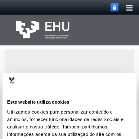
Abri
Pular para o Conteúdo principal
me
prin
Abrir/cerrar m
Menu
David Hoyos
Este website utiliza cookies
Utilizamos cookies para personalizar conteúdo e
anúncios, fornecer funcionalidades de redes sociais e
Proyectos vigentes
analisar o nosso tráfego. Também partilhamos
informações acerca da sua utilização do site com os