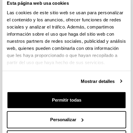
Esta página web usa cookies
Las cookies de este sitio web se usan para personalizar
el contenido y los anuncios, ofrecer funciones de redes
sociales y analizar el tráfico. Además, compartimos
información sobre el uso que haga del sitio web con
nuestros partners de redes sociales, publicidad y análisis
web, quienes pueden combinarla con otra información
que les haya proporcionado o que hayan recopilado a
partir del uso que haya hecho de sus servicios.
Mostrar detalles
ORESTIADA montaje teatral
Entrada gratuita.
Permitir todas
20/05/2026, 19:00
Vitoria-Gasteiz
Personalizar